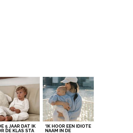
 DE 5 JAAR DAT IK
‘IK HOOR EEN IDIOTE
R DE KLAS STA
NAAM IN DE