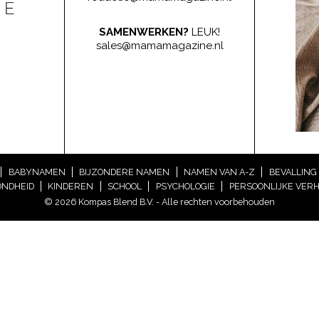
SAMENWERKEN?
LEUK!
sales@mamamagazine.nl
BABYNAMEN
BIJZONDERE NAMEN
NAMEN VAN A-Z
BEVALLING
NDHEID
KINDEREN
SCHOOL
PSYCHOLOGIE
PERSOONLIJKE VER
© 2026 Kompas Blend B.V. - Alle rechten voorbehouden