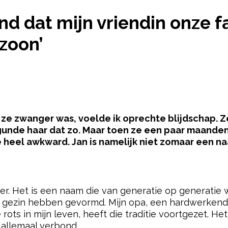
»
‘IK VIND HET VERVELEND DAT MIJN VRIENDIN ONZ
lend dat mijn vriendin onze
 zoon’
 ze zwanger was, voelde ik oprechte blijdschap. 
ik gunde haar dat zo. Maar toen ze een paar maand
heel awkward. Jan is namelijk niet zomaar een naa
pow
nder. Het is een naam die van generatie op generati
s gezin hebben gevormd. Mijn opa, een hardwerke
 rots in mijn leven, heeft die traditie voortgezet. He
 allemaal verbond.