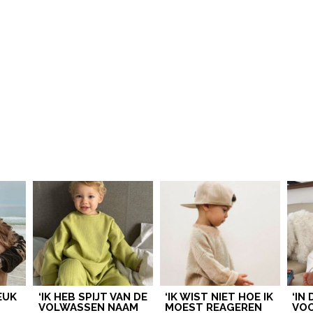
LEUK
‘IK HEB SPIJT VAN DE
‘IK WIST NIET HOE IK
‘IN
VOLWASSEN NAAM
MOEST REAGEREN
VOO