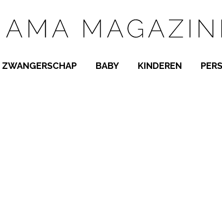
ZWANGERSCHAP
BABY
KINDEREN
PER
E NAMEN
ZWANGER WORDEN
BABYKAMER
PEUTER
 NAMEN
KWAALTJES
KRAAMTIJD
KLEUTER
AMEN
MISKRAAM
BABYKWAALTJES
TIENERS
MEN
VERLOF
BORSTVOEDING
SCHOOL
 A-Z
BEVALLING
SLAPEN
SPEELGOED
SLAPEN
KINDERZIEKTES