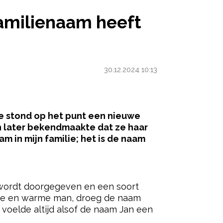
E FAMILIENAAM HEEFT GEBRUIKT VOOR HAAR ZOON’
 familienaam heeft
30.12.2024 10:13
Ze stond op het punt een nieuwe
en later bekendmaakte dat ze haar
m in mijn familie; het is de naam
ered by
e wordt doorgegeven en een soort
nde en warme man, droeg de naam
t voelde altijd alsof de naam Jan een