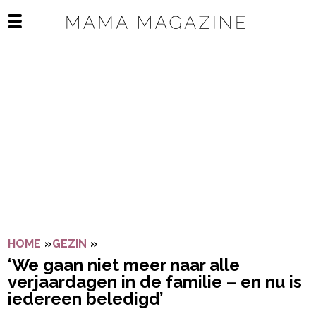
Navigatie overslaan
Open het mobiele menu
HOME
»
GEZIN
»
‘WE GAAN NIET MEER NAAR ALLE VERJA
‘We gaan niet meer naar alle
verjaardagen in de familie – en nu is
iedereen beledigd’