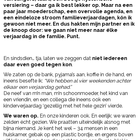
versiering – daar ga ik best lekker op. Maar na een
paar jaar moederschap, een overvolle agenda, en
een eindeloze stroom familieverjaardagen, kón ik
gewoon niet meer. En dus hakten mijn partner en ik
de knoop door: we gaan niet meer naar élke
verjaardag in de familie. Punt.
- Advertentie -
powered by
En sindsdien… tja, laten we zeggen dat
niet iedereen
daar even goed tegen kon
.
We zaten op de bank, pyjama’s aan, koffie in de hand, en
ineens besefte ik:
“We hebben al vier weekenden achter
elkaar een verjaardag gehad.”
De neef van m’n man, m’n schoonmoeder, het kind van
een vriendin, en een collega die ineens ook een
kinderverjaardag ‘gezellig met het hele gezin’ vierde.
We waren op.
En onze kinderen ook. En eerlijk: we waren
zelden écht gezien. We praatten uiteindelijk alsnog met
bijna niemand. Je kent het wel – 34 mensen in een
huiskamer, gebak op een plastic bordje, en ergens boven