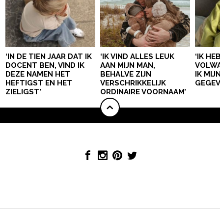
‘IN DE TIEN JAAR DAT IK
‘IK VIND ALLES LEUK
‘IK HE
DOCENT BEN, VIND IK
AAN MIJN MAN,
VOLWA
DEZE NAMEN HET
BEHALVE ZIJN
IK MI
HEFTIGST EN HET
VERSCHRIKKELIJK
GEGEV
ZIELIGST’
ORDINAIRE VOORNAAM’