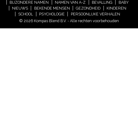
BIJZONDERE NAMEN
NAMEN VAN A-Z
BEVALLING
BABY
NIEUWS
BEKENDE MENSEN
GEZONDHEID
KINDEREN
SCHOOL
PSYCHOLOGIE
PERSOONLIJKE VERHALEN
© 2026 Kompas Blend B.V. - Alle rechten voorbehouden