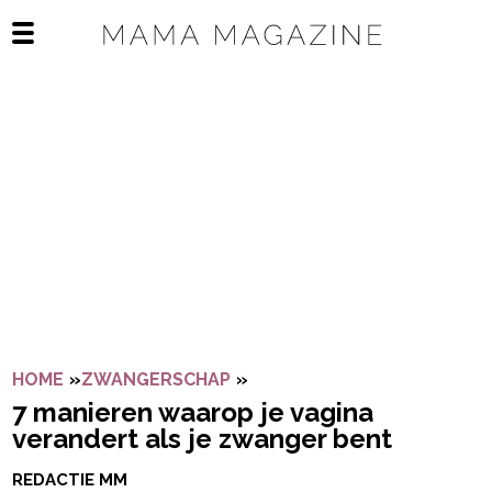
Navigatie overslaan
Open het mobiele menu
HOME
»
ZWANGERSCHAP
»
7 MANIEREN WAAROP JE V
7 manieren waarop je vagina
verandert als je zwanger bent
REDACTIE MM