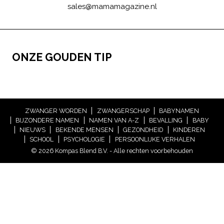
sales@mamamagazine.nl
ONZE GOUDEN TIP
ZWANGER WORDEN
ZWANGERSCHAP
BABYNAMEN
BIJZONDERE NAMEN
NAMEN VAN A-Z
BEVALLING
BABY
NIEUWS
BEKENDE MENSEN
GEZONDHEID
KINDEREN
SCHOOL
PSYCHOLOGIE
PERSOONLIJKE VERHALEN
© 2026 Kompas Blend B.V. - Alle rechten voorbehouden