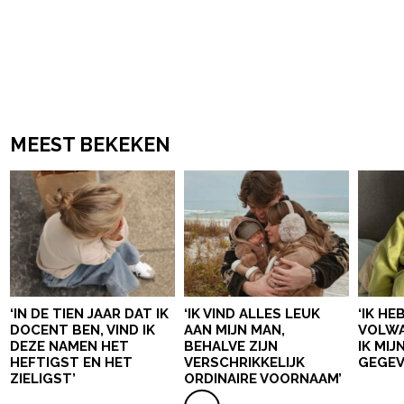
MEEST BEKEKEN
‘IN DE TIEN JAAR DAT IK
‘IK VIND ALLES LEUK
‘IK HE
DOCENT BEN, VIND IK
AAN MIJN MAN,
VOLWA
DEZE NAMEN HET
BEHALVE ZIJN
IK MI
HEFTIGST EN HET
VERSCHRIKKELIJK
GEGEV
ZIELIGST’
ORDINAIRE VOORNAAM’