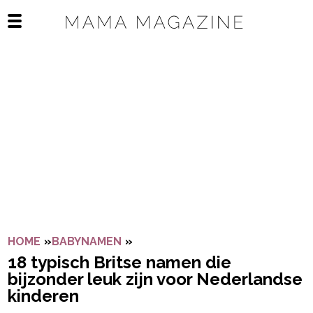
Navigatie overslaan
Open het mobiele menu
HOME
»
BABYNAMEN
»
18 TYPISCH BRITSE NAMEN DIE
18 typisch Britse namen die
bijzonder leuk zijn voor Nederlandse
kinderen