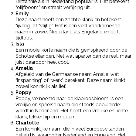
Brittannië als in Nederland populair is. Het betekent
“olijfboom” en straalt verfijning uit.
Emily
Deze naam heeft een zachte klank en betekent
“ijverig” of “vlijtig”. Het is een veel voorkomende
naam in zowel Nederland als Engeland en blijft
tijdloos.
Isla
Een mooie, korte naam die is geïnspireerd door de
Schotse eilanden. Net wat aparter dan de rest, maar
juist daardoor heel cool.
Amelia
Afgeleid van de Germaanse naam Amalia, wat
“inspanning” of “werk” betekent. Deze naam klinkt
zowel koninklijk als lief.
Poppy
Poppy, vernoemd naar de klaproosbloem, is een
vrolijke en speelse naam die steeds populairder
wordt in Nederland. Het heeft een vrolijke en lichte
klank, lekker hip en modern.
Charlotte
Een koninklijke naam die in veel Europese landen
geliefd is, waaronder Nederland en Engeland. Het