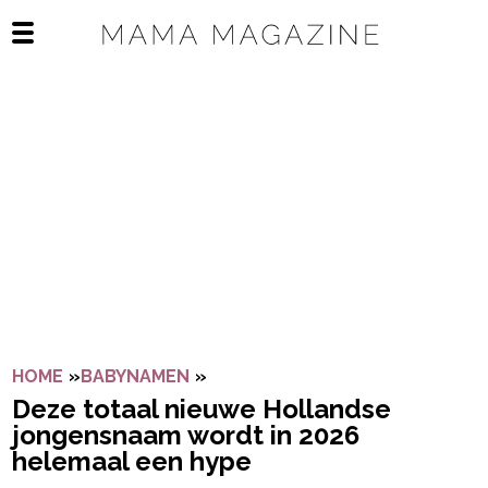
Navigatie overslaan
Open het mobiele menu
HOME
»
BABYNAMEN
»
DEZE TOTAAL NIEUWE HOLLAND
Deze totaal nieuwe Hollandse
jongensnaam wordt in 2026
helemaal een hype