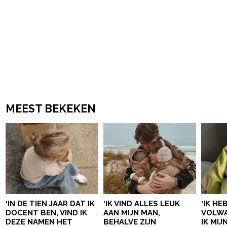
MEEST BEKEKEN
‘IN DE TIEN JAAR DAT IK
‘IK VIND ALLES LEUK
‘IK HE
DOCENT BEN, VIND IK
AAN MIJN MAN,
VOLWA
DEZE NAMEN HET
BEHALVE ZIJN
IK MI