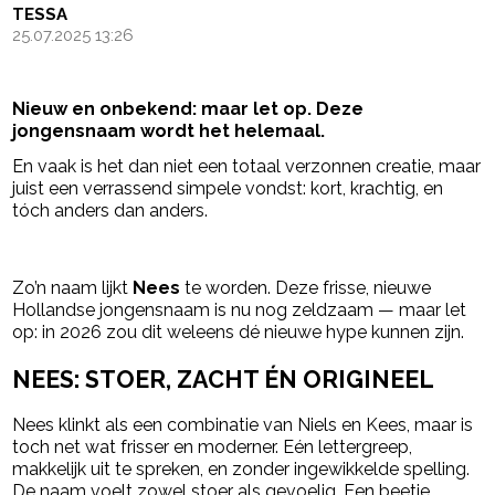
TESSA
25.07.2025 13:26
Nieuw en onbekend: maar let op. Deze
jongensnaam wordt het helemaal.
En vaak is het dan niet een totaal verzonnen creatie, maar
juist een verrassend simpele vondst: kort, krachtig, en
tóch anders dan anders.
- Advertentie -
powered by
Zo’n naam lijkt
Nees
te worden. Deze frisse, nieuwe
Hollandse jongensnaam is nu nog zeldzaam — maar let
op: in 2026 zou dit weleens dé nieuwe hype kunnen zijn.
NEES: STOER, ZACHT ÉN ORIGINEEL
Nees klinkt als een combinatie van Niels en Kees, maar is
toch net wat frisser en moderner. Eén lettergreep,
makkelijk uit te spreken, en zonder ingewikkelde spelling.
De naam voelt zowel stoer als gevoelig. Een beetje