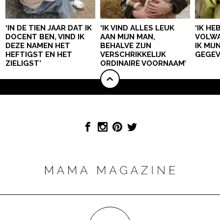
‘IN DE TIEN JAAR DAT IK
‘IK VIND ALLES LEUK
‘IK HE
DOCENT BEN, VIND IK
AAN MIJN MAN,
VOLWA
DEZE NAMEN HET
BEHALVE ZIJN
IK MI
HEFTIGST EN HET
VERSCHRIKKELIJK
GEGEV
ZIELIGST’
ORDINAIRE VOORNAAM’