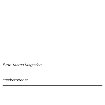
- Advertentie -
powered by
Bron: Mama Magazine
Post Views:
12
crèche
moeder
powered by