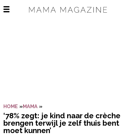
Navigatie overslaan
Open het mobiele menu
HOME
»
MAMA
»
‘78% ZEGT: JE KIND NAAR DE CRÈCHE
‘78% zegt: je kind naar de crèche
brengen terwijl je zelf thuis bent
moet kunnen’