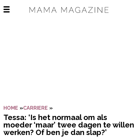
Navigatie overslaan
Open het mobiele menu
HOME
»
CARRIERE
»
TESSA: ‘IS HET NORMAAL OM ALS 
Tessa: ‘Is het normaal om als
moeder ‘maar’ twee dagen te willen
werken? Of ben je dan slap?’