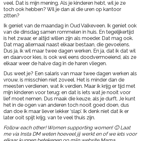
veel. Dat is mijn mening. Als je kinderen hebt, wil je ze
toch ook hebben? Wil je dan al die uren op kantoor
zitten?
Ik geniet van de maandag in Oud Valkeveen. Ik geniet ook
van de dinsdag samen rommelen in huis. En tegelijkertijd
is het zwaar, er altijd willen zijn als moeder. Dat mag ook.
Dat mag allemaal naast elkaar bestaan, die gevoelens.
Dus ja, ik wil maar twee dagen werken. En ja, dat ik dat wil
en daarvoor kies, is ook wel eens doodvermoeiend, als ze
elkaar weer de halve dag in de haren vliegen.
Dus weet je? Een salaris van maar twee dagen werken als
vrouw, is misschien niet zoveel. Het is minder dan de
meesten verdienen, wat ik verdien. Maar ik krijg er tijd met
mijn kinderen voor terug: en dat is iets wat je nooit voor
lief moet nemen. Dus maak die keuze, als je durft. Je kunt
het in de ogen van anderen toch nooit goed doen, dus
dan doe ik maar liever lekker ‘slap’. Ik denk niet dat ik er
later ooit spijt krijg, van te veel thuis zijn.
Follow each other! Women supporting women! 🙂 Laat
me via Insta DM weten hoeveel jij werkt en of we iets voor
elkaar kunnen betekenen op mijn website Mama