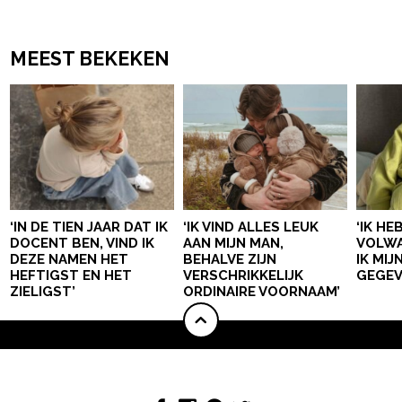
MEEST BEKEKEN
‘IN DE TIEN JAAR DAT IK
‘IK VIND ALLES LEUK
‘IK HE
DOCENT BEN, VIND IK
AAN MIJN MAN,
VOLWA
DEZE NAMEN HET
BEHALVE ZIJN
IK MI
HEFTIGST EN HET
VERSCHRIKKELIJK
GEGEV
ZIELIGST’
ORDINAIRE VOORNAAM’