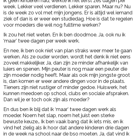
ik geen kinderen had, werkte ik het liefst zes dagen per
week. Lekker veel verdienen. Lekker sparen. Maar nu? Nu
is de week zo vol met mijn jongens. Er is altijd wel iemand
ziek of dan is er weer een studiedag. Hoe is dat te regelen
voor moeders die wél nog fulltime werken?
Ik zou het niet weten. En ik ben doodmoe. Ja, ook nu ik
‘maar’ twee dagen per week werk.
En nee, ik ben ook niet van plan straks weer meer te gaan
werken. Als ze ouder worden, wordt het denk ik niet eens
zoveel makkelijker. Ja, dan zijn ze minder afhankelijk van
luiers en spenen. Mijn peuter is nog maar een peuter die
zijn moeder nodig heeft. Maar als ook mijn jongste groot
is, dan komen er weer andere dingen voor in de plaats.
Tieners zijn niet rustiger of minder gedoe. Huiswerk, het
kunnen meedoen op school, clubs en sociale afspraken.
Dan wil je er toch ook zijn als moeder?
En dus ben ik blij dat ik ‘maar’ twee dagen werk als
moeder. Noem het slap, noem het juist een sterke
bewuste keuze… Ik ben vaak bang dat ik iets mis, en ik
vind het zielig als ik hoor dat andere kinderen drie dagen
in de week na school naar de bso moeten. Ja, dat vind ik