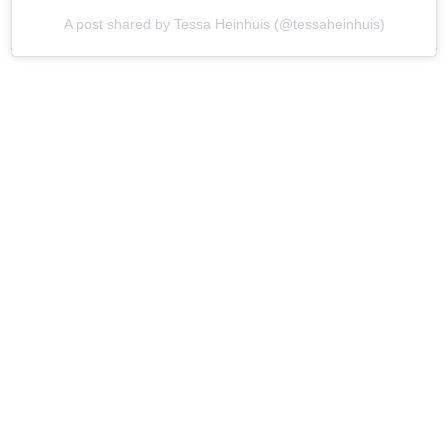
A post shared by Tessa Heinhuis (@tessaheinhuis)
Post Views:
1.441
powered by