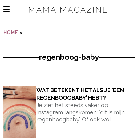
Navigatie overslaan
Open het mobiele menu
HOME
»
REGENBOOG-BABY
regenboog-baby
- Advertentie -
powered by
WAT BETEKENT HET ALS JE ‘EEN
REGENBOOGBABY’ HEBT?
Je ziet het steeds vaker op
Instagram langskomen: ‘dit is mijn
regenboogbaby’. Of ook wel...