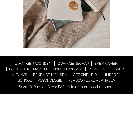
ZWANGER WORDEN
ZWANGERSCHAP
BABYNAMEN
BIJZONDERE NAMEN
NAMEN VAN A-Z
BEVALLING
BABY
NIEUWS
BEKENDE MENSEN
GEZONDHEID
KINDEREN
SCHOOL
PSYCHOLOGIE
PERSOONLIJKE VERHALEN
© 2026 Kompas Blend B.V. - Alle rechten voorbehouden