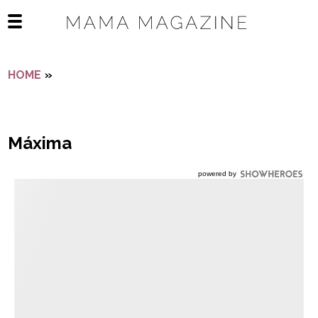
Navigatie overslaan
Open het mobiele menu
HOME
»
MÁXIMA
Máxima
powered by