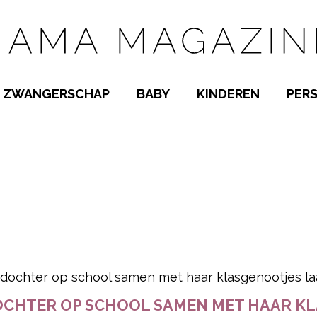
ZWANGERSCHAP
BABY
KINDEREN
PER
E NAMEN
ZWANGER WORDEN
BABYKAMER
PEUTER
 NAMEN
KWAALTJES
KRAAMTIJD
KLEUTER
AMEN
MISKRAAM
BABYKWAALTJES
TIENERS
MEN
VERLOF
BORSTVOEDING
SCHOOL
 A-Z
BEVALLING
SLAPEN
SPEELGOED
SLAPEN
pow
KINDERZIEKTES
N DOCHTER OP SCHOOL SAMEN MET HAAR K