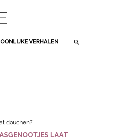
SOONLIJKE VERHALEN
Search on the website
ered by
LASGENOOTJES LAAT