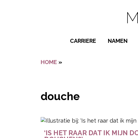
Navigatie overslaan
CARRIERE
NAMEN
BIJZONDER
HOME
»
DOUCHE
POPULAIRE
JONGENSN
MEISJESNA
douche
NAMEN VAN
- Advertentie -
‘IS HET RAAR DAT IK MIJ