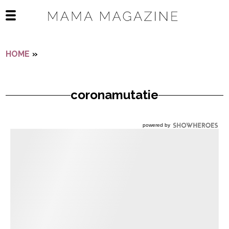
Navigatie overslaan
Open het mobiele menu
HOME
»
CORONAMUTATIE
coronamutatie
powered by