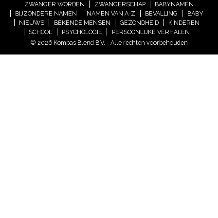
ZWANGER WORDEN
ZWANGERSCHAP
BABYNAMEN
BIJZONDERE NAMEN
NAMEN VAN A-Z
BEVALLING
BABY
NIEUWS
BEKENDE MENSEN
GEZONDHEID
KINDEREN
SCHOOL
PSYCHOLOGIE
PERSOONLIJKE VERHALEN
© 2026 Kompas Blend B.V. - Alle rechten voorbehouden