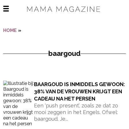
Navigatie overslaan
Open het mobiele menu
HOME
»
BAARGOUD
baargoud
- Advertentie -
powered by
BAARGOUD IS INMIDDELS GEWOON:
38% VAN DE VROUWEN KRIJGT EEN
CADEAU NA HET PERSEN
Een ‘push present’, zoals ze dat zo
mooi zeggen in het Engels. Ofwel:
baargoud. Je...