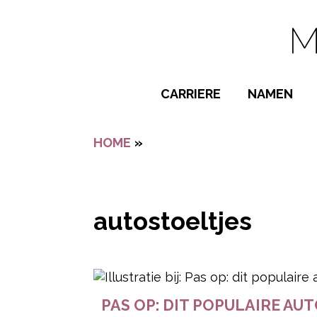
Navigatie overslaan
CARRIERE
NAMEN
BIJZONDER
HOME
»
AUTOSTOELTJES
POPULAIRE
JONGENSN
MEISJESNA
autostoeltjes
NAMEN VAN
- Advertentie -
PAS OP: DIT POPULAIRE AU