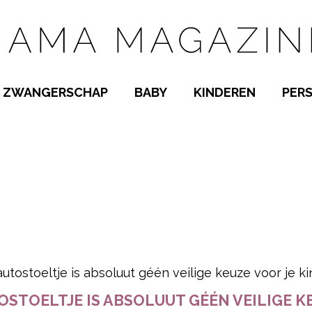
ZWANGERSCHAP
BABY
KINDEREN
PER
E NAMEN
ZWANGER WORDEN
BABYKAMER
PEUTER
 NAMEN
KWAALTJES
KRAAMTIJD
KLEUTER
AMEN
MISKRAAM
BABYKWAALTJES
TIENERS
MEN
VERLOF
BORSTVOEDING
SCHOOL
 A-Z
BEVALLING
SLAPEN
SPEELGOED
SLAPEN
pow
KINDERZIEKTES
TOSTOELTJE IS ABSOLUUT GÉÉN VEILIGE K