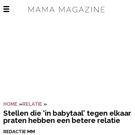
Navigatie overslaan
Open het mobiele menu
HOME
»
RELATIE
»
STELLEN DIE ‘IN BABYTAAL’ TEGEN
Stellen die ‘in babytaal’ tegen elkaar
praten hebben een betere relatie
REDACTIE MM