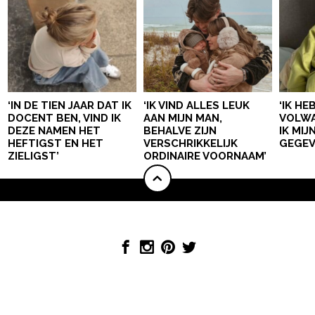
‘IN DE TIEN JAAR DAT IK
‘IK VIND ALLES LEUK
‘IK HE
DOCENT BEN, VIND IK
AAN MIJN MAN,
VOLWA
DEZE NAMEN HET
BEHALVE ZIJN
IK MI
HEFTIGST EN HET
VERSCHRIKKELIJK
GEGEV
ZIELIGST’
ORDINAIRE VOORNAAM’