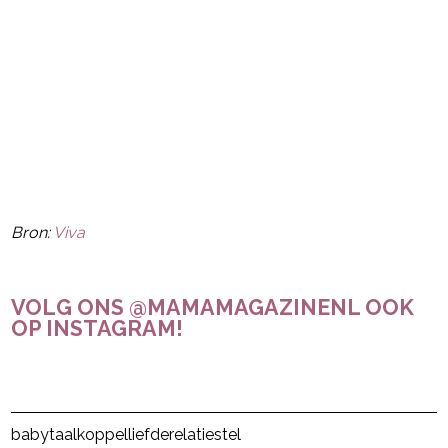
Bron:
Viva
VOLG ONS @MAMAMAGAZINENL OOK
OP INSTAGRAM!
Post Views:
24
babytaal
koppel
liefde
relatie
stel