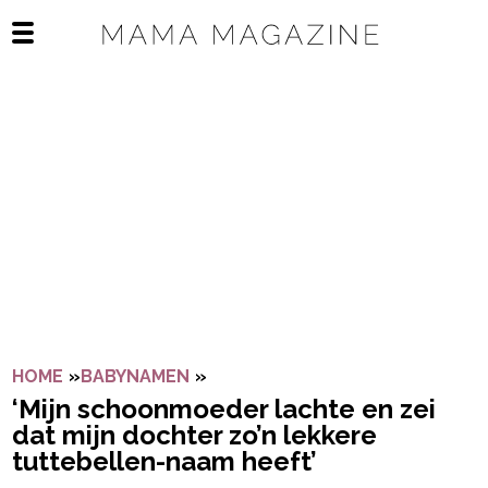
Navigatie overslaan
Open het mobiele menu
HOME
»
BABYNAMEN
»
‘MIJN SCHOONMOEDER LACHTE 
‘Mijn schoonmoeder lachte en zei
dat mijn dochter zo’n lekkere
tuttebellen-naam heeft’