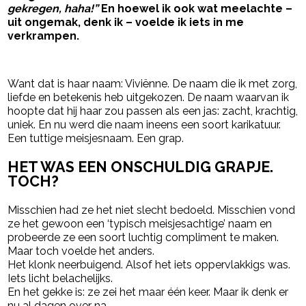
gekregen, haha!”
En hoewel ik ook wat meelachte –
uit ongemak, denk ik – voelde ik iets in me
verkrampen.
- Advertentie -
powered by
Want dat is haar naam: Viviënne. De naam die ik met zorg,
liefde en betekenis heb uitgekozen. De naam waarvan ik
hoopte dat hij haar zou passen als een jas: zacht, krachtig,
uniek. En nu werd die naam ineens een soort karikatuur.
Een tuttige meisjesnaam. Een grap.
HET WAS EEN ONSCHULDIG GRAPJE.
TOCH?
Misschien had ze het niet slecht bedoeld. Misschien vond
ze het gewoon een ‘typisch meisjesachtige’ naam en
probeerde ze een soort luchtig compliment te maken.
Maar toch voelde het anders.
Het klonk neerbuigend. Alsof het iets oppervlakkigs was.
Iets licht belachelijks.
En het gekke is: ze zei het maar één keer. Maar ik denk er
nu al dagen over na.