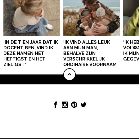
‘IN DE TIEN JAAR DAT IK
‘IK VIND ALLES LEUK
‘IK HE
DOCENT BEN, VIND IK
AAN MIJN MAN,
VOLWA
DEZE NAMEN HET
BEHALVE ZIJN
IK MI
HEFTIGST EN HET
VERSCHRIKKELIJK
GEGEV
ZIELIGST’
ORDINAIRE VOORNAAM’