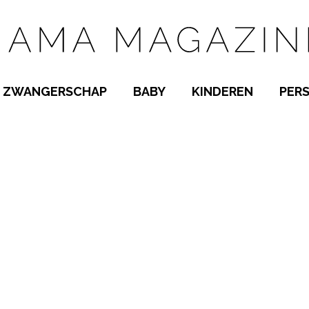
ZWANGERSCHAP
BABY
KINDEREN
PER
E NAMEN
ZWANGER WORDEN
BABYKAMER
PEUTER
 NAMEN
KWAALTJES
KRAAMTIJD
KLEUTER
AMEN
MISKRAAM
BABYKWAALTJES
TIENERS
MEN
VERLOF
BORSTVOEDING
SCHOOL
 A-Z
BEVALLING
SLAPEN
SPEELGOED
SLAPEN
KINDERZIEKTES