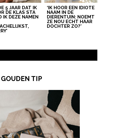
 DE 5 JAAR DAT IK
‘IK HOOR EEN IDIOTE
R DE KLAS STA
NAAM IN DE
D IK DEZE NAMEN
DIERENTUIN: NOEMT
T
ZE NOU ECHT HAAR
ACHELIJKST,
DOCHTER ZO?’
RY’
 GOUDEN TIP