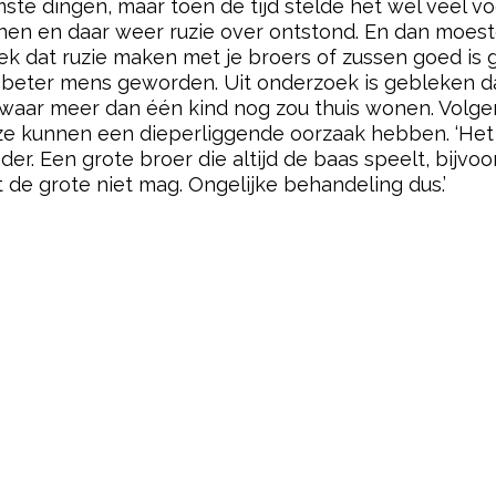
ste dingen, maar toen de tijd stelde het wel veel vo
wenen en daar weer ruzie over ontstond. En dan moes
oek dat ruzie maken met je broers of zussen goed is
n beter mens geworden. Uit onderzoek is gebleken 
l waar meer dan één kind nog zou thuis wonen. Volgen
 ze kunnen een dieperliggende oorzaak hebben. ‘Het
nder. Een grote broer die altijd de baas speelt, bijv
de grote niet mag. Ongelijke behandeling dus.’