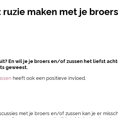
 BEWIJST: RUZIE MAKEN MET JE BROERS OF ZUSS
 ruzie maken met je broer
uit? En wil je je broers en/of zussen het liefst ac
ets geweest.
ussen
heeft ook een positieve invloed.
pow
iscussies met je broers en/of zussen kan je er miss