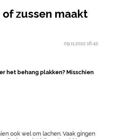
EN MAAKT JE EEN BETER MENS
s of zussen maakt
09.11.2022 16:42
hter het behang plakken? Misschien
ered by
chien ook wel om lachen. Vaak gingen