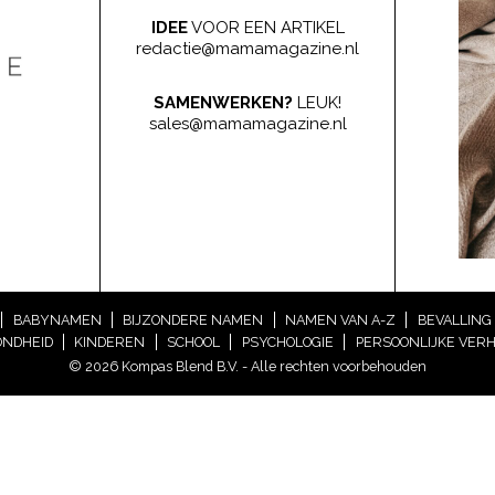
IDEE
VOOR EEN ARTIKEL
redactie@mamamagazine.nl
SAMENWERKEN?
LEUK!
sales@mamamagazine.nl
BABYNAMEN
BIJZONDERE NAMEN
NAMEN VAN A-Z
BEVALLING
NDHEID
KINDEREN
SCHOOL
PSYCHOLOGIE
PERSOONLIJKE VER
© 2026 Kompas Blend B.V. - Alle rechten voorbehouden