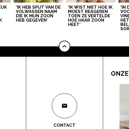
LEUK
‘IK HEB SPIJT VAN DE
‘IK WIST NIET HOE IK
‘IN
VOLWASSEN NAAM
MOEST REAGEREN
VOO
DIE IK MIJN ZOON
TOEN ZE VERTELDE
VIN
K
HEB GEGEVEN’
HOE HAAR ZOON
HE
HEET’
BEL
SOR
ONZE
CONTACT