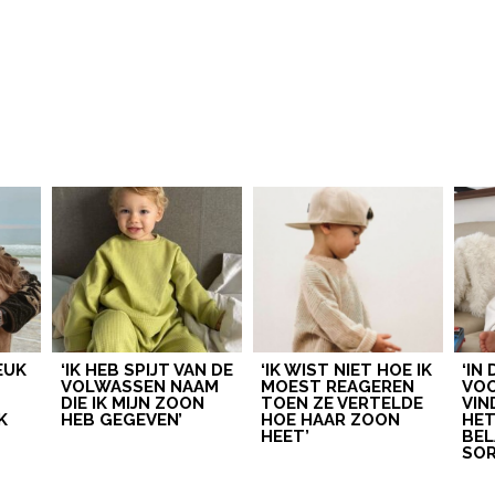
LEUK
‘IK HEB SPIJT VAN DE
‘IK WIST NIET HOE IK
‘IN
VOLWASSEN NAAM
MOEST REAGEREN
VOO
DIE IK MIJN ZOON
TOEN ZE VERTELDE
VIN
K
HEB GEGEVEN’
HOE HAAR ZOON
HE
HEET’
BEL
SOR