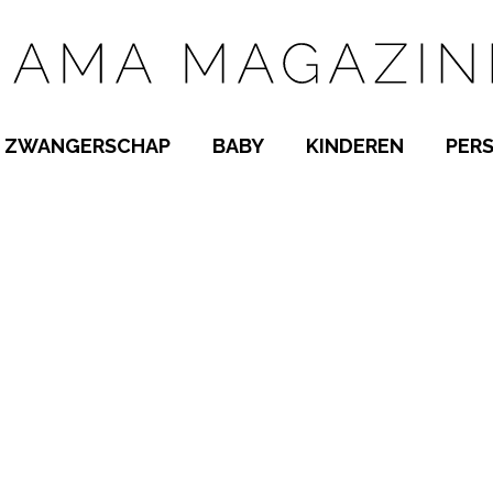
ZWANGERSCHAP
BABY
KINDEREN
PER
E NAMEN
ZWANGER WORDEN
BABYKAMER
PEUTER
 NAMEN
KWAALTJES
KRAAMTIJD
KLEUTER
AMEN
MISKRAAM
BABYKWAALTJES
TIENERS
MEN
VERLOF
BORSTVOEDING
SCHOOL
 A-Z
BEVALLING
SLAPEN
SPEELGOED
SLAPEN
KINDERZIEKTES