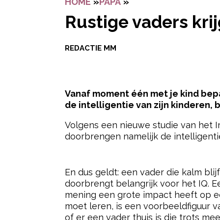
HOME
»
PAPA
»
RUSTIGE VADERS KR
Rustige vaders kri
REDACTIE MM
Vanaf moment één met je kind bepal
de intelligentie van zijn kinderen, bl
Volgens een nieuwe studie van het I
doorbrengen namelijk de intelligent
- Advertentie -
En dus geldt: een vader die kalm blij
doorbrengt belangrijk voor het IQ. 
mening een grote impact heeft op een
moet leren, is een voorbeeldfiguur v
of er een vader thuis is die trots m