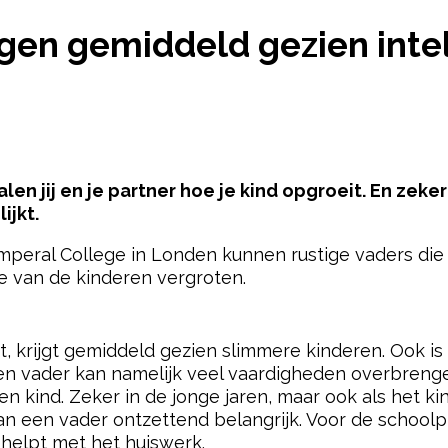
IJGEN GEMIDDELD GEZIEN INTELLIGENTERE KINDE
jgen gemiddeld gezien inte
en jij en je partner hoe je kind opgroeit. En zek
ijkt.
mperal College in Londen kunnen rustige vaders die 
ie van de kinderen vergroten.
pow
ft, krijgt gemiddeld gezien slimmere kinderen. Ook is 
Een vader kan namelijk veel vaardigheden overbrenge
 kind. Zeker in de jonge jaren, maar ook als het ki
an een vader ontzettend belangrijk. Voor de schoolpr
eehelpt met het huiswerk.