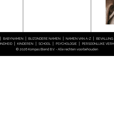
BABYNAMEN
BIJZONDERE NAMEN
NAMEN VAN A-Z
BEVALLING
NDHEID
KINDEREN
SCHOOL
PSYCHOLOGIE
PERSOONLIJKE VER
© 2026 Kompas Blend B.V. - Alle rechten voorbehouden