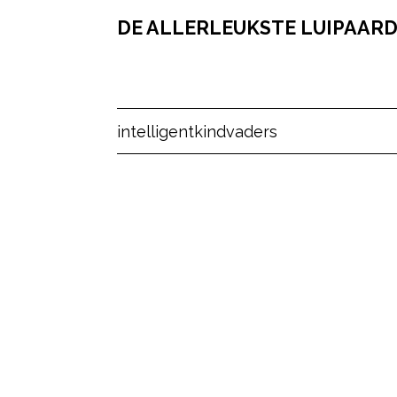
DE ALLERLEUKSTE LUIPAARD
Post Views:
18
intelligent
kind
vaders