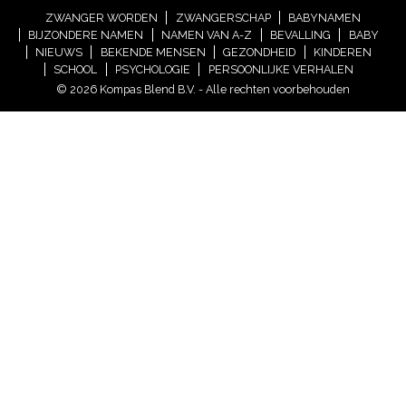
ZWANGER WORDEN
ZWANGERSCHAP
BABYNAMEN
BIJZONDERE NAMEN
NAMEN VAN A-Z
BEVALLING
BABY
NIEUWS
BEKENDE MENSEN
GEZONDHEID
KINDEREN
SCHOOL
PSYCHOLOGIE
PERSOONLIJKE VERHALEN
© 2026 Kompas Blend B.V. - Alle rechten voorbehouden