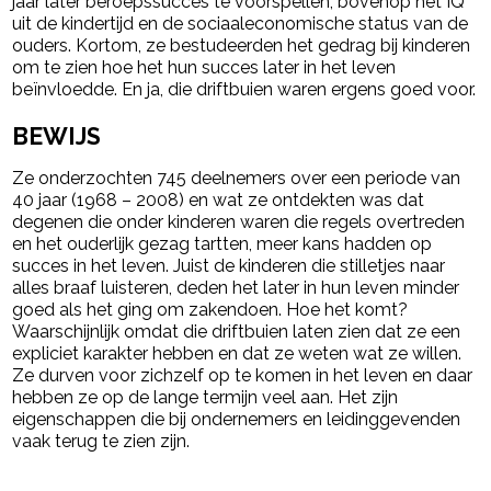
jaar later beroepssucces te voorspellen, bovenop het IQ
uit de kindertijd en de sociaaleconomische status van de
ouders. Kortom, ze bestudeerden het gedrag bij kinderen
om te zien hoe het hun succes later in het leven
beïnvloedde. En ja, die driftbuien waren ergens goed voor.
BEWIJS
Ze onderzochten 745 deelnemers over een periode van
40 jaar (1968 – 2008) en wat ze ontdekten was dat
degenen die onder kinderen waren die regels overtreden
en het ouderlijk gezag tartten, meer kans hadden op
succes in het leven. Juist de kinderen die stilletjes naar
alles braaf luisteren, deden het later in hun leven minder
goed als het ging om zakendoen. Hoe het komt?
Waarschijnlijk omdat die driftbuien laten zien dat ze een
expliciet karakter hebben en dat ze weten wat ze willen.
Ze durven voor zichzelf op te komen in het leven en daar
hebben ze op de lange termijn veel aan. Het zijn
eigenschappen die bij ondernemers en leidinggevenden
vaak terug te zien zijn.