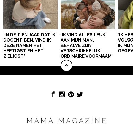
‘IN DE TIEN JAAR DAT IK
‘IK VIND ALLES LEUK
‘IK HE
DOCENT BEN, VIND IK
AAN MIJN MAN,
VOLWA
DEZE NAMEN HET
BEHALVE ZIJN
IK MI
HEFTIGST EN HET
VERSCHRIKKELIJK
GEGEV
ZIELIGST’
ORDINAIRE VOORNAAM’