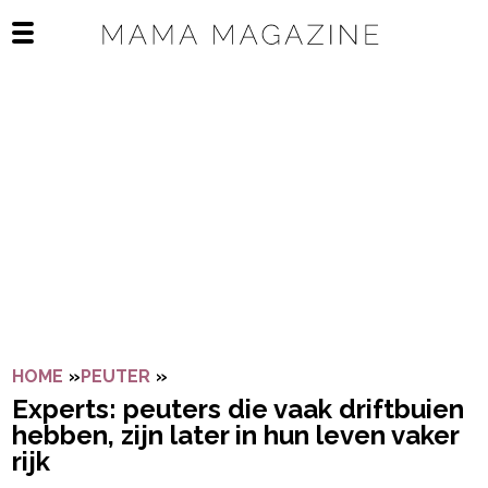
Navigatie overslaan
Open het mobiele menu
HOME
»
PEUTER
»
EXPERTS: PEUTERS DIE VAAK DRIFTB
Experts: peuters die vaak driftbuien
hebben, zijn later in hun leven vaker
rijk