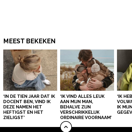
MEEST BEKEKEN
‘IN DE TIEN JAAR DAT IK
‘IK VIND ALLES LEUK
‘IK HE
DOCENT BEN, VIND IK
AAN MIJN MAN,
VOLWA
DEZE NAMEN HET
BEHALVE ZIJN
IK MI
HEFTIGST EN HET
VERSCHRIKKELIJK
GEGEV
ZIELIGST’
ORDINAIRE VOORNAAM’