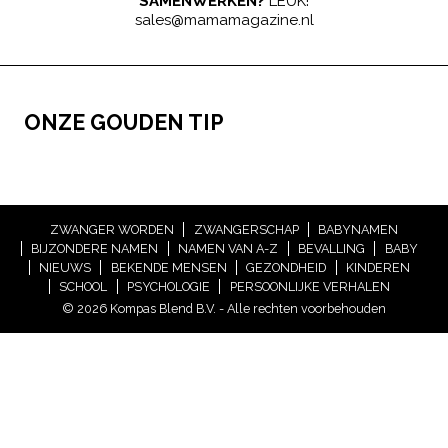
SAMENWERKEN?
LEUK!
sales@mamamagazine.nl
ONZE GOUDEN TIP
ZWANGER WORDEN
ZWANGERSCHAP
BABYNAMEN
BIJZONDERE NAMEN
NAMEN VAN A-Z
BEVALLING
BABY
NIEUWS
BEKENDE MENSEN
GEZONDHEID
KINDEREN
SCHOOL
PSYCHOLOGIE
PERSOONLIJKE VERHALEN
© 2026 Kompas Blend B.V. - Alle rechten voorbehouden