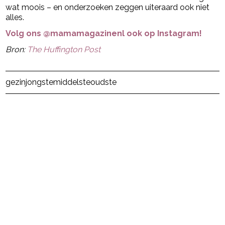
wat moois – en onderzoeken zeggen uiteraard ook niet
alles.
Volg ons @mamamagazinenl ook op Instagram!
Bron:
The Huffington Post
Post Views:
655
gezin
jongste
middelste
oudste
powered by