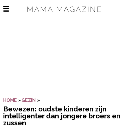
Navigatie overslaan
Open het mobiele menu
HOME
»
GEZIN
»
BEWEZEN: OUDSTE KINDEREN ZIJN I
Bewezen: oudste kinderen zijn
intelligenter dan jongere broers en
zussen