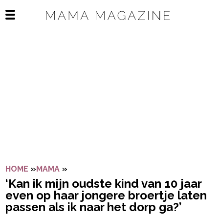
Navigatie overslaan
Open het mobiele menu
HOME
»
MAMA
»
‘KAN IK MIJN OUDSTE KIND VAN 10 J
‘Kan ik mijn oudste kind van 10 jaar
even op haar jongere broertje laten
passen als ik naar het dorp ga?’