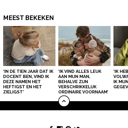
MEEST BEKEKEN
‘IN DE TIEN JAAR DAT IK
‘IK VIND ALLES LEUK
‘IK HE
DOCENT BEN, VIND IK
AAN MIJN MAN,
VOLWA
DEZE NAMEN HET
BEHALVE ZIJN
IK MI
HEFTIGST EN HET
VERSCHRIKKELIJK
GEGEV
ZIELIGST’
ORDINAIRE VOORNAAM’