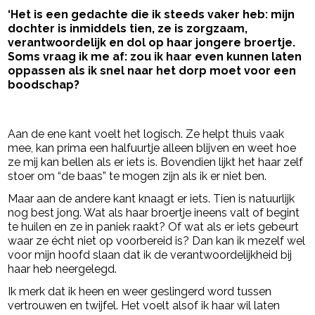
‘Het is een gedachte die ik steeds vaker heb: mijn
dochter is inmiddels tien, ze is zorgzaam,
verantwoordelijk en dol op haar jongere broertje.
Soms vraag ik me af: zou ik haar even kunnen laten
oppassen als ik snel naar het dorp moet voor een
boodschap?
- Advertentie -
powered by
Aan de ene kant voelt het logisch. Ze helpt thuis vaak
mee, kan prima een halfuurtje alleen blijven en weet hoe
ze mij kan bellen als er iets is. Bovendien lijkt het haar zelf
stoer om “de baas” te mogen zijn als ik er niet ben.
Maar aan de andere kant knaagt er iets. Tien is natuurlijk
nog best jong. Wat als haar broertje ineens valt of begint
te huilen en ze in paniek raakt? Of wat als er iets gebeurt
waar ze écht niet op voorbereid is? Dan kan ik mezelf wel
voor mijn hoofd slaan dat ik de verantwoordelijkheid bij
haar heb neergelegd.
Ik merk dat ik heen en weer geslingerd word tussen
vertrouwen en twijfel. Het voelt alsof ik haar wil laten