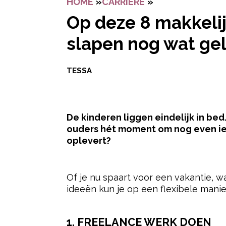
HOME
»
CARRIERE
»
OP DEZE 8 MAKK
Op deze 8 makkelij
slapen nog wat gel
TESSA
De kinderen liggen eindelijk in bed. 
ouders hét moment om nog even iet
oplevert?
- Advertentie -
Of je nu spaart voor een vakantie, w
ideeën kun je op een flexibele manie
1. FREELANCE WERK DOEN