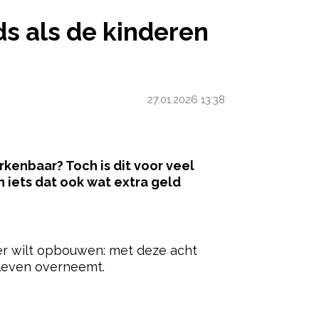
EREN SLAPEN NOG WAT GELD BIJVERDIENEN
ds als de kinderen
27.01.2026 13:38
Herkenbaar? Toch is dit voor veel
iets dat ook wat extra geld
ered by
fer wilt opbouwen: met deze acht
 leven overneemt.