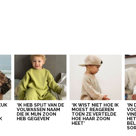
LEUK
‘IK HEB SPIJT VAN DE
‘IK WIST NIET HOE IK
‘IN
VOLWASSEN NAAM
MOEST REAGEREN
VOO
DIE IK MIJN ZOON
TOEN ZE VERTELDE
VIN
K
HEB GEGEVEN’
HOE HAAR ZOON
HE
HEET’
BEL
SOR