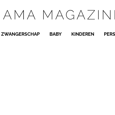
ZWANGERSCHAP
BABY
KINDEREN
PER
E NAMEN
ZWANGER WORDEN
BABYKAMER
PEUTER
 NAMEN
KWAALTJES
KRAAMTIJD
KLEUTER
AMEN
MISKRAAM
BABYKWAALTJES
TIENERS
MEN
VERLOF
BORSTVOEDING
SCHOOL
 A-Z
BEVALLING
SLAPEN
SPEELGOED
SLAPEN
KINDERZIEKTES