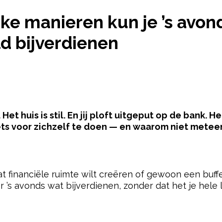
ELIJKE MANIEREN KUN JE ’S AVONDS ALS DE KIND
ke manieren kun je ’s avon
d bijverdienen
Het huis is stil. En jij ploft uitgeput op de bank. 
s voor zichzelf te doen — en waarom niet meteen 
pow
at financiële ruimte wilt creëren of gewoon een buf
r ’s avonds wat bijverdienen, zonder dat het je hele