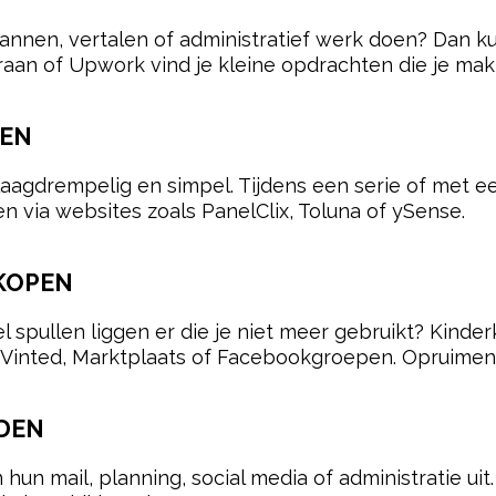
annen, vertalen of administratief werk doen? Dan ku
kraan of Upwork vind je kleine opdrachten die je makk
LEN
s laagdrempelig en simpel. Tijdens een serie of met 
n via websites zoals PanelClix, Toluna of ySense.
RKOPEN
eel spullen liggen er die je niet meer gebruikt? Kind
 Vinted, Marktplaats of Facebookgroepen. Opruimen 
RDEN
mail, planning, social media of administratie uit. Al