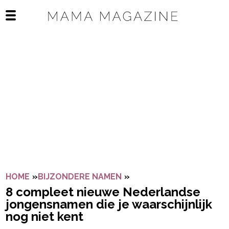
Navigatie overslaan
Open het mobiele menu
HOME
»
BIJZONDERE NAMEN
»
8 COMPLEET NIEUWE N
8 compleet nieuwe Nederlandse
jongensnamen die je waarschijnlijk
nog niet kent