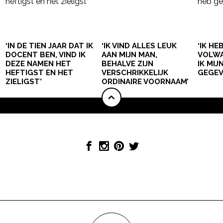
‘IN DE TIEN JAAR DAT IK
‘IK VIND ALLES LEUK
‘IK HE
DOCENT BEN, VIND IK
AAN MIJN MAN,
VOLWA
DEZE NAMEN HET
BEHALVE ZIJN
IK MI
HEFTIGST EN HET
VERSCHRIKKELIJK
GEGEV
ZIELIGST’
ORDINAIRE VOORNAAM’