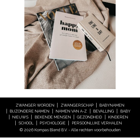
ZWANGER WORDEN
ZWANGERSCHAP
BABYNAMEN
BIJZONDERE NAMEN
NAMEN VAN A-Z
BEVALLING
BABY
NIEUWS
BEKENDE MENSEN
GEZONDHEID
KINDEREN
SCHOOL
PSYCHOLOGIE
PERSOONLIJKE VERHALEN
© 2026 Kompas Blend B.V. - Alle rechten voorbehouden