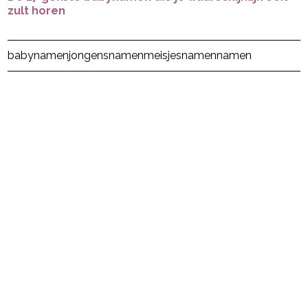
zult horen
Post Views:
649
babynamen
jongensnamen
meisjesnamen
namen
powered by