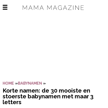
Navigatie overslaan
Open het mobiele menu
HOME
»
BABYNAMEN
»
KORTE NAMEN: DE 30 MOOISTE
Korte namen: de 30 mooiste en
stoerste babynamen met maar 3
letters