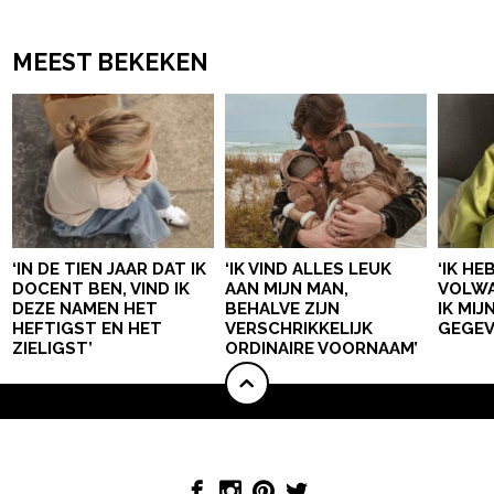
MEEST BEKEKEN
‘IN DE TIEN JAAR DAT IK
‘IK VIND ALLES LEUK
‘IK HE
DOCENT BEN, VIND IK
AAN MIJN MAN,
VOLWA
DEZE NAMEN HET
BEHALVE ZIJN
IK MI
HEFTIGST EN HET
VERSCHRIKKELIJK
GEGEV
ZIELIGST’
ORDINAIRE VOORNAAM’