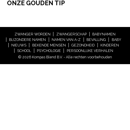
ONZE GOUDEN TIP
ZWANGER WORDEN
ZWANGERSCHAP
BABYNAMEN
BIJZONDERE NAMEN
NAMEN VAN A-Z
BEVALLING
BABY
NIEUWS
BEKENDE MENSEN
GEZONDHEID
KINDEREN
SCHOOL
PSYCHOLOGIE
PERSOONLIJKE VERHALEN
© 2026 Kompas Blend B.V. - Alle rechten voorbehouden