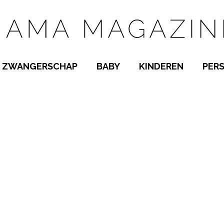
ZWANGERSCHAP
BABY
KINDEREN
PER
E NAMEN
ZWANGER WORDEN
BABYKAMER
PEUTER
 NAMEN
KWAALTJES
KRAAMTIJD
KLEUTER
AMEN
MISKRAAM
BABYKWAALTJES
TIENERS
MEN
VERLOF
BORSTVOEDING
SCHOOL
 A-Z
BEVALLING
SLAPEN
SPEELGOED
SLAPEN
KINDERZIEKTES