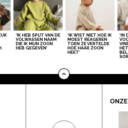
LEUK
‘IK HEB SPIJT VAN DE
‘IK WIST NIET HOE IK
‘IN
VOLWASSEN NAAM
MOEST REAGEREN
VOO
DIE IK MIJN ZOON
TOEN ZE VERTELDE
VIN
K
HEB GEGEVEN’
HOE HAAR ZOON
HE
HEET’
BEL
SOR
ONZE