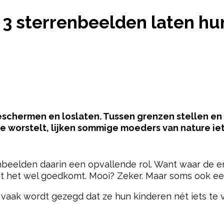
T DEZE 3 STERRENBEELDEN LATEN HUN KINDEREN N
 sterrenbeelden laten hun
schermen en loslaten. Tussen grenzen stellen en 
ee worstelt, lijken sommige moeders van nature i
pow
nbeelden daarin een opvallende rol. Want waar de en
t het wel goedkomt. Mooi? Zeker. Maar soms ook een 
 vaak wordt gezegd dat ze hun kinderen nét iets te v