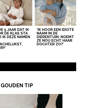
 DE 5 JAAR DAT IK
‘IK HOOR EEN IDIOTE
R DE KLAS STA
NAAM IN DE
D IK DEZE NAMEN
DIERENTUIN: NOEMT
T
ZE NOU ECHT HAAR
ACHELIJKST,
DOCHTER ZO?’
RY’
 GOUDEN TIP