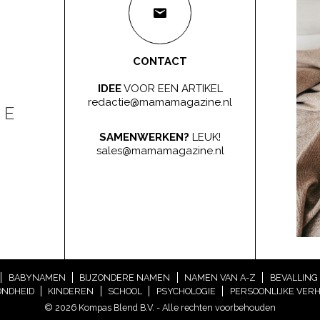
CONTACT
IDEE
VOOR EEN ARTIKEL
redactie@mamamagazine.nl
SAMENWERKEN?
LEUK!
sales@mamamagazine.nl
BABYNAMEN
BIJZONDERE NAMEN
NAMEN VAN A-Z
BEVALLING
NDHEID
KINDEREN
SCHOOL
PSYCHOLOGIE
PERSOONLIJKE VER
© 2026 Kompas Blend B.V. - Alle rechten voorbehouden