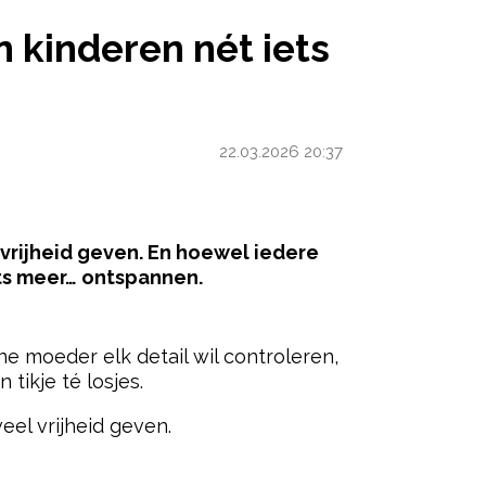
ÉT IETS TE VEEL LOS
 kinderen nét iets
22.03.2026 20:37
vrijheid geven. En hoewel iedere
ets meer… ontspannen.
ered by
e moeder elk detail wil controleren,
tikje té losjes.
eel vrijheid geven.