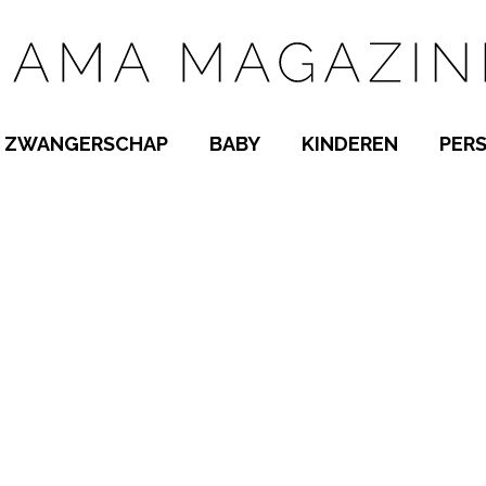
ZWANGERSCHAP
BABY
KINDEREN
PER
E NAMEN
ZWANGER WORDEN
BABYKAMER
PEUTER
 NAMEN
KWAALTJES
KRAAMTIJD
KLEUTER
AMEN
MISKRAAM
BABYKWAALTJES
TIENERS
MEN
VERLOF
BORSTVOEDING
SCHOOL
 A-Z
BEVALLING
SLAPEN
SPEELGOED
SLAPEN
KINDERZIEKTES