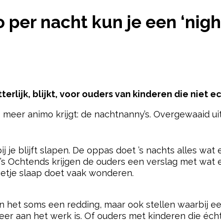
O PER NACHT KUN JE EEN ‘NIGHTNANNY’ INHUREN
 per nacht kun je een ‘nig
erlijk, blijkt, voor ouders van kinderen die niet e
 meer animo krijgt: de nachtnanny’s. Overgewaaid ui
pow
 je blijft slapen. De oppas doet ’s nachts alles wat e
 ’s Ochtends krijgen de ouders een verslag met wat 
etje slaap doet vaak wonderen.
n het soms een redding, maar ook stellen waarbij e
r aan het werk is. Of ouders met kinderen die écht n