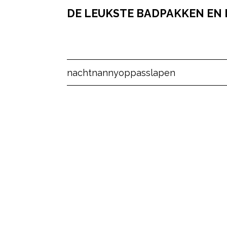
DE LEUKSTE BADPAKKEN EN B
Post Views:
20
nacht
nanny
oppas
slapen