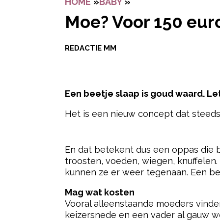
HOME
»
BABY
»
MOE? VOOR 150 EUR
Moe? Voor 150 euro
REDACTIE MM
Een beetje slaap is goud waard. Lett
Het is een nieuw concept dat steeds
- Advertentie -
En dat betekent dus een oppas die bij
troosten, voeden, wiegen, knuffelen.
kunnen ze er weer tegenaan. Een be
Mag wat kosten
Vooral alleenstaande moeders vinde
keizersnede en een vader al gauw wee