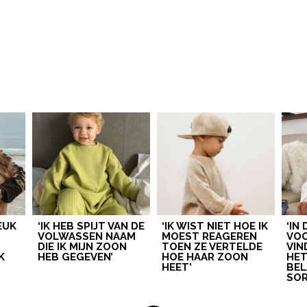
LEUK
‘IK HEB SPIJT VAN DE
‘IK WIST NIET HOE IK
‘IN
VOLWASSEN NAAM
MOEST REAGEREN
VOO
DIE IK MIJN ZOON
TOEN ZE VERTELDE
VIN
K
HEB GEGEVEN’
HOE HAAR ZOON
HE
HEET’
BEL
SOR