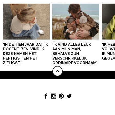
‘IN DE TIEN JAAR DAT IK
‘IK VIND ALLES LEUK
‘IK HE
DOCENT BEN, VIND IK
AAN MIJN MAN,
VOLWA
DEZE NAMEN HET
BEHALVE ZIJN
IK MI
HEFTIGST EN HET
VERSCHRIKKELIJK
GEGEV
ZIELIGST’
ORDINAIRE VOORNAAM’