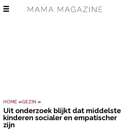
Navigatie overslaan
Open het mobiele menu
HOME
»
GEZIN
»
UIT ONDERZOEK BLIJKT DAT MIDDELS
Uit onderzoek blijkt dat middelste
kinderen socialer en empatischer
zijn