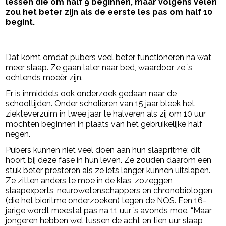
lessen die om half 9 beginnen, maar volgens velen
zou het beter zijn als de eerste les pas om half 10
begint.
- Advertentie -
powered by
Dat komt omdat pubers veel beter functioneren na wat
meer slaap. Ze gaan later naar bed, waardoor ze ’s
ochtends moeër zijn.
Er is inmiddels ook onderzoek gedaan naar de
schooltijden. Onder scholieren van 15 jaar bleek het
ziekteverzuim in twee jaar te halveren als zij om 10 uur
mochten beginnen in plaats van het gebruikelijke half
negen.
Pubers kunnen niet veel doen aan hun slaapritme: dit
hoort bij deze fase in hun leven. Ze zouden daarom een
stuk beter presteren als ze iets langer kunnen uitslapen.
Ze zitten anders te moe in de klas, zozeggen
slaapexperts, neurowetenschappers en chronobiologen
(die het bioritme onderzoeken) tegen de NOS. Een 16-
jarige wordt meestal pas na 11 uur ’s avonds moe. “Maar
jongeren hebben wel tussen de acht en tien uur slaap