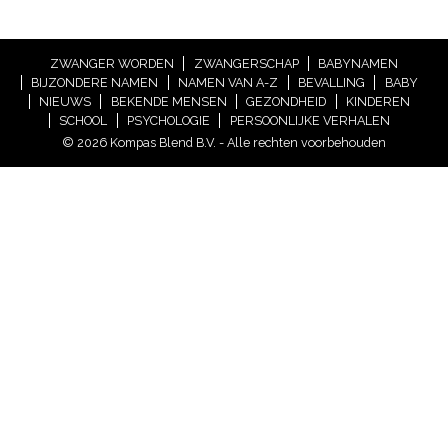
ZWANGER WORDEN
ZWANGERSCHAP
BABYNAMEN
BIJZONDERE NAMEN
NAMEN VAN A-Z
BEVALLING
BABY
NIEUWS
BEKENDE MENSEN
GEZONDHEID
KINDEREN
SCHOOL
PSYCHOLOGIE
PERSOONLIJKE VERHALEN
© 2026 Kompas Blend B.V. - Alle rechten voorbehouden