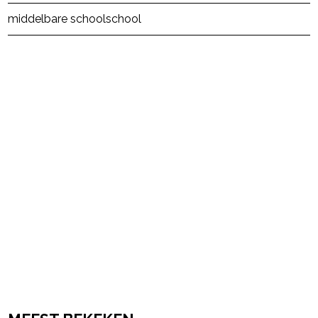
Post Views:
61
middelbare school
school
powered by