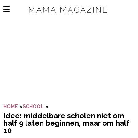
Navigatie overslaan
Open het mobiele menu
HOME
»
SCHOOL
»
IDEE: MIDDELBARE SCHOLEN NIET O
Idee: middelbare scholen niet om
half 9 laten beginnen, maar om half
10