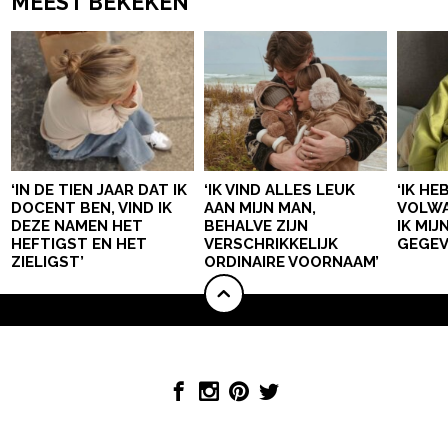
MEEST BEKEKEN
‘IN DE TIEN JAAR DAT IK
‘IK VIND ALLES LEUK
‘IK HE
DOCENT BEN, VIND IK
AAN MIJN MAN,
VOLWA
DEZE NAMEN HET
BEHALVE ZIJN
IK MI
HEFTIGST EN HET
VERSCHRIKKELIJK
GEGEV
ZIELIGST’
ORDINAIRE VOORNAAM’