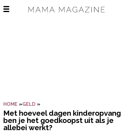
Navigatie overslaan
Open het mobiele menu
HOME
»
GELD
»
MET HOEVEEL DAGEN KINDEROPVANG B
Met hoeveel dagen kinderopvang
ben je het goedkoopst uit als je
allebei werkt?