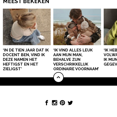
MEEST BEKEKEN
‘IN DE TIEN JAAR DAT IK
‘IK VIND ALLES LEUK
‘IK HE
DOCENT BEN, VIND IK
AAN MIJN MAN,
VOLWA
DEZE NAMEN HET
BEHALVE ZIJN
IK MI
HEFTIGST EN HET
VERSCHRIKKELIJK
GEGEV
ZIELIGST’
ORDINAIRE VOORNAAM’