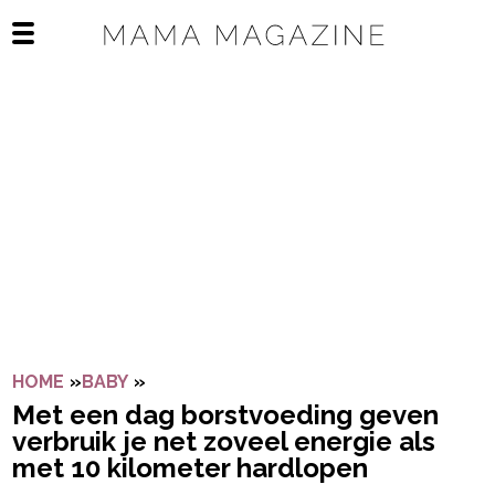
Navigatie overslaan
Open het mobiele menu
HOME
»
BABY
»
MET EEN DAG BORSTVOEDING GEVEN V
Met een dag borstvoeding geven
verbruik je net zoveel energie als
met 10 kilometer hardlopen