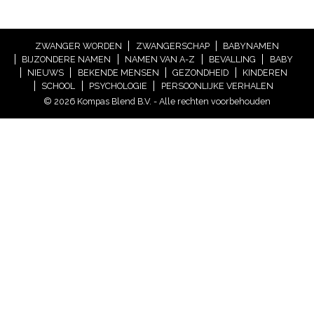
ZWANGER WORDEN
ZWANGERSCHAP
BABYNAMEN
BIJZONDERE NAMEN
NAMEN VAN A-Z
BEVALLING
BABY
NIEUWS
BEKENDE MENSEN
GEZONDHEID
KINDEREN
SCHOOL
PSYCHOLOGIE
PERSOONLIJKE VERHALEN
© 2026 Kompas Blend B.V. - Alle rechten voorbehouden