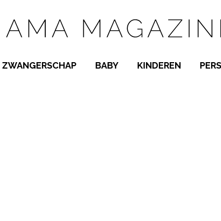
ZWANGERSCHAP
BABY
KINDEREN
PER
E NAMEN
ZWANGER WORDEN
BABYKAMER
PEUTER
 NAMEN
KWAALTJES
KRAAMTIJD
KLEUTER
AMEN
MISKRAAM
BABYKWAALTJES
TIENERS
MEN
VERLOF
BORSTVOEDING
SCHOOL
 A-Z
BEVALLING
SLAPEN
SPEELGOED
SLAPEN
KINDERZIEKTES