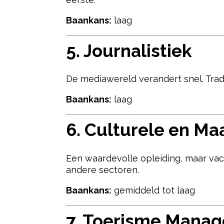
Baankans:
laag
5.
Journalistiek
De mediawereld verandert snel. Trad
Baankans:
laag
6.
Culturele en Ma
Een waardevolle opleiding, maar vacat
andere sectoren.
Baankans:
gemiddeld tot laag
7.
Toerisme Mana