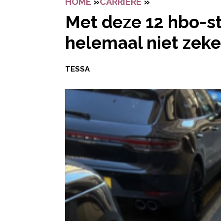
HOME
»
CARRIERE
»
MET DEZE 12 HB
Met deze 12 hbo-st
helemaal niet zeke
TESSA