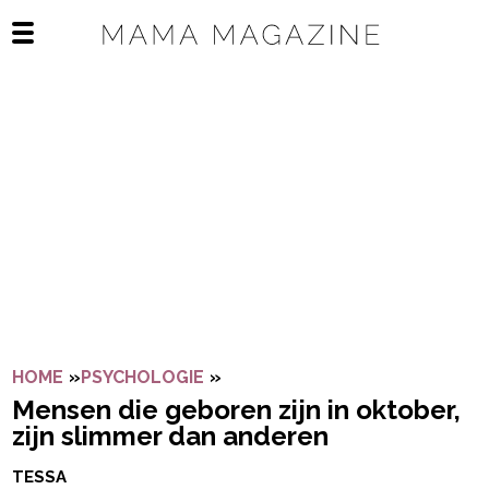
Navigatie overslaan
Open het mobiele menu
HOME
»
PSYCHOLOGIE
»
MENSEN DIE GEBOREN ZIJN IN
Mensen die geboren zijn in oktober,
zijn slimmer dan anderen
TESSA