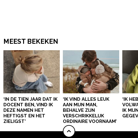
MEEST BEKEKEN
‘IN DE TIEN JAAR DAT IK
‘IK VIND ALLES LEUK
‘IK HE
DOCENT BEN, VIND IK
AAN MIJN MAN,
VOLWA
DEZE NAMEN HET
BEHALVE ZIJN
IK MI
HEFTIGST EN HET
VERSCHRIKKELIJK
GEGEV
ZIELIGST’
ORDINAIRE VOORNAAM’