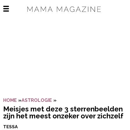
Navigatie overslaan
Open het mobiele menu
HOME
»
ASTROLOGIE
»
MEISJES MET DEZE 3 STERREN
Meisjes met deze 3 sterrenbeelden
zijn het meest onzeker over zichzelf
TESSA