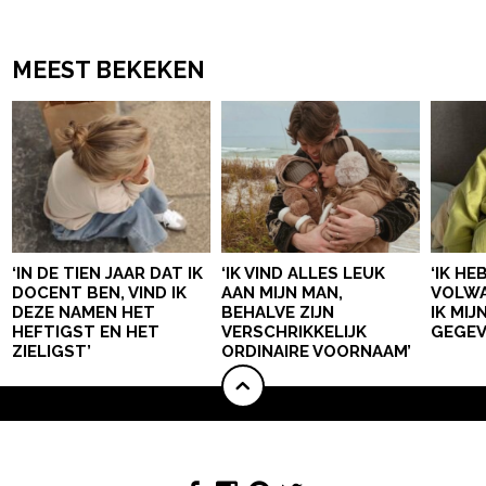
MEEST BEKEKEN
‘IN DE TIEN JAAR DAT IK
‘IK VIND ALLES LEUK
‘IK HE
DOCENT BEN, VIND IK
AAN MIJN MAN,
VOLWA
DEZE NAMEN HET
BEHALVE ZIJN
IK MI
HEFTIGST EN HET
VERSCHRIKKELIJK
GEGEV
ZIELIGST’
ORDINAIRE VOORNAAM’