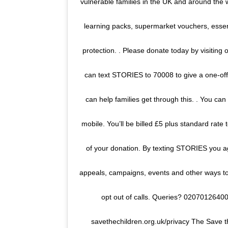
vulnerable families in the UK and around the w
learning packs, supermarket vouchers, essen
protection. . Please donate today by visiting o
can text STORIES to 70008 to give a one-off 
can help families get through this. . You can
mobile. You’ll be billed £5 plus standard rat
of your donation. By texting STORIES you ag
appeals, campaigns, events and other ways t
opt out of calls. Queries? 02070126400
savethechildren.org.uk/privacy The Save th