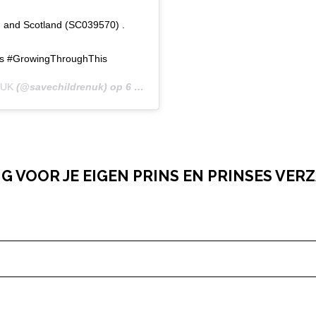
) and Scotland (SC039570) .
es #GrowingThroughThis
 UK
(@savechildrenuk) op
6 Mei 2020 om 4:01 (PDT)
 VOOR JE EIGEN PRINS EN PRINSES VER