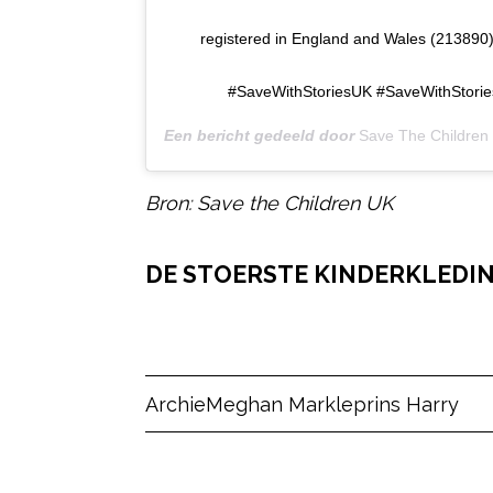
registered in England and Wales (213890
#SaveWithStoriesUK #SaveWithStori
Een bericht gedeeld door
Save The Children
Bron: Save the Children UK
DE STOERSTE KINDERKLEDING
Post Views:
11
Archie
Meghan Markle
prins Harry