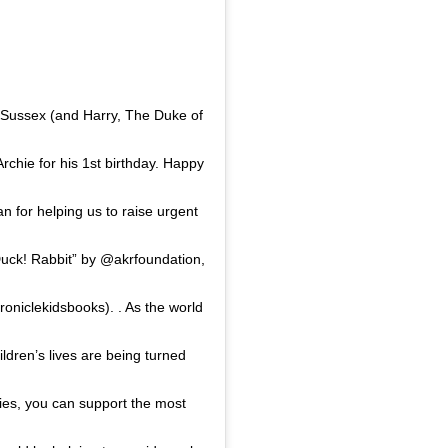
 Sussex (and Harry, The Duke of
rchie for his 1st birthday. Happy
 for helping us to raise urgent
Duck! Rabbit” by @akrfoundation,
roniclekidsbooks). . As the world
ldren’s lives are being turned
ies, you can support the most