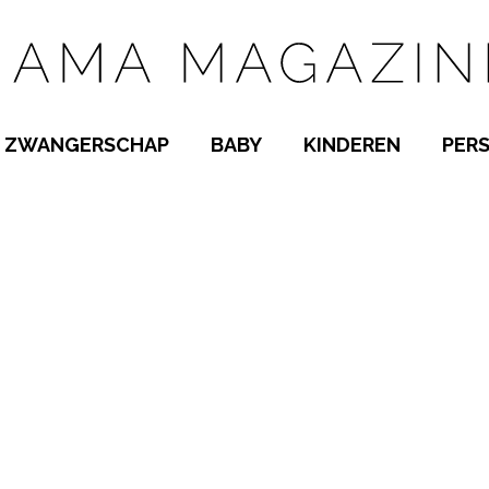
ZWANGERSCHAP
BABY
KINDEREN
PER
E NAMEN
ZWANGER WORDEN
BABYKAMER
PEUTER
 NAMEN
KWAALTJES
KRAAMTIJD
KLEUTER
AMEN
MISKRAAM
BABYKWAALTJES
TIENERS
MEN
VERLOF
BORSTVOEDING
SCHOOL
 A-Z
BEVALLING
SLAPEN
SPEELGOED
SLAPEN
KINDERZIEKTES