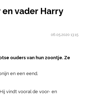
VADER HARRY FILMT HET
r en vader Harry
06.05.2020 13:15
rotse ouders van hun zoontje. Ze
onijn en een eend.
ered by
ij vindt vooral de voor- en