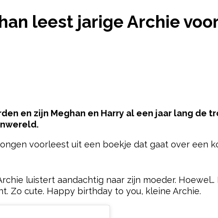
AT LIEF: MEGHAN LEEST JARIGE ARCHIE VOOR EN 
han leest jarige Archie voo
rden en zijn Meghan en Harry al een jaar lang de t
enwereld.
ongen voorleest uit een boekje dat gaat over een k
pow
chie luistert aandachtig naar zijn moeder. Hoewel… H
t. Zo cute. Happy birthday to you, kleine Archie.