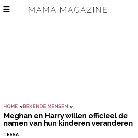
Navigatie overslaan
Open het mobiele menu
HOME
»
BEKENDE MENSEN
»
MEGHAN EN HARRY WILLE
Meghan en Harry willen officieel de
namen van hun kinderen veranderen
TESSA