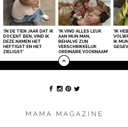
‘IN DE TIEN JAAR DAT IK
‘IK VIND ALLES LEUK
‘IK HE
DOCENT BEN, VIND IK
AAN MIJN MAN,
VOLWA
DEZE NAMEN HET
BEHALVE ZIJN
IK MI
HEFTIGST EN HET
VERSCHRIKKELIJK
GEGEV
ZIELIGST’
ORDINAIRE VOORNAAM’