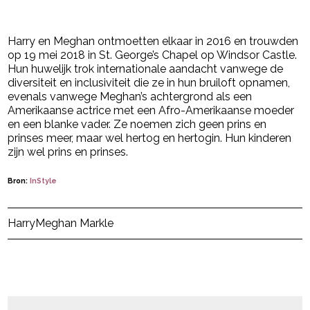
Harry en Meghan ontmoetten elkaar in 2016 en trouwden
op 19 mei 2018 in St. George’s Chapel op Windsor Castle.
Hun huwelijk trok internationale aandacht vanwege de
diversiteit en inclusiviteit die ze in hun bruiloft opnamen,
evenals vanwege Meghan’s achtergrond als een
Amerikaanse actrice met een Afro-Amerikaanse moeder
en een blanke vader. Ze noemen zich geen prins en
prinses meer, maar wel hertog en hertogin. Hun kinderen
zijn wel prins en prinses.
Bron:
InStyle
Post Views:
7.203
Harry
Meghan Markle
powered by