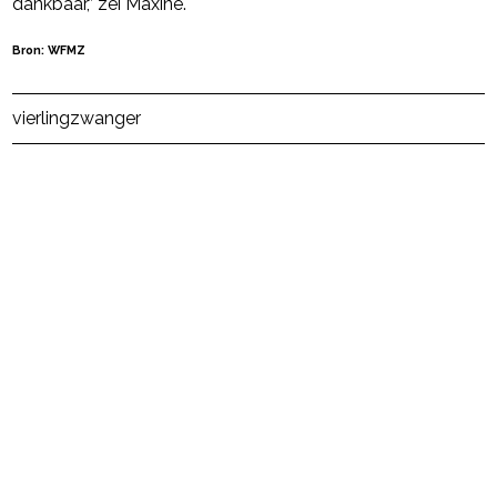
dankbaar,” zei Maxine.
Bron: WFMZ
Post Views:
54
vierling
zwanger
powered by