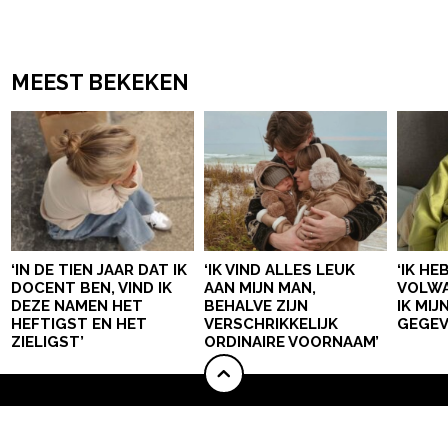
MEEST BEKEKEN
‘IN DE TIEN JAAR DAT IK
‘IK VIND ALLES LEUK
‘IK HE
DOCENT BEN, VIND IK
AAN MIJN MAN,
VOLWA
DEZE NAMEN HET
BEHALVE ZIJN
IK MI
HEFTIGST EN HET
VERSCHRIKKELIJK
GEGEV
ZIELIGST’
ORDINAIRE VOORNAAM’