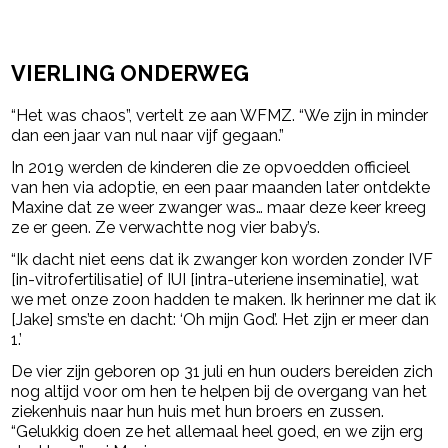
VIERLING ONDERWEG
“Het was chaos”, vertelt ze aan WFMZ. “We zijn in minder
dan een jaar van nul naar vijf gegaan.”
In 2019 werden de kinderen die ze opvoedden officieel
van hen via adoptie, en een paar maanden later ontdekte
Maxine dat ze weer zwanger was… maar deze keer kreeg
ze er geen. Ze verwachtte nog vier baby’s.
“Ik dacht niet eens dat ik zwanger kon worden zonder IVF
[in-vitrofertilisatie] of IUI [intra-uteriene inseminatie], wat
we met onze zoon hadden te maken. Ik herinner me dat ik
[Jake] sms’te en dacht: ‘Oh mijn God’. Het zijn er meer dan
1.’
De vier zijn geboren op 31 juli en hun ouders bereiden zich
nog altijd voor om hen te helpen bij de overgang van het
ziekenhuis naar hun huis met hun broers en zussen.
“Gelukkig doen ze het allemaal heel goed, en we zijn erg