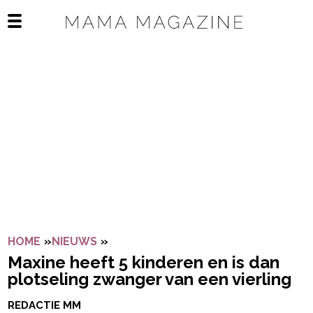
Navigatie overslaan
Open het mobiele menu
HOME
»
NIEUWS
»
MAXINE HEEFT 5 KINDEREN EN IS D
Maxine heeft 5 kinderen en is dan
plotseling zwanger van een vierling
REDACTIE MM