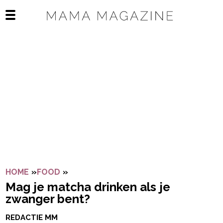
Navigatie overslaan
Open het mobiele menu
HOME
»
FOOD
»
MAG JE MATCHA DRINKEN ALS JE ZWA
Mag je matcha drinken als je
zwanger bent?
REDACTIE MM