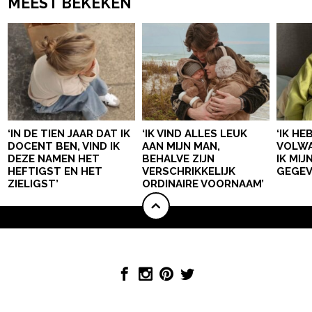
MEEST BEKEKEN
‘IN DE TIEN JAAR DAT IK
‘IK VIND ALLES LEUK
‘IK HE
DOCENT BEN, VIND IK
AAN MIJN MAN,
VOLWA
DEZE NAMEN HET
BEHALVE ZIJN
IK MI
HEFTIGST EN HET
VERSCHRIKKELIJK
GEGEV
ZIELIGST’
ORDINAIRE VOORNAAM’