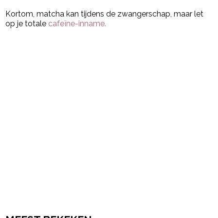
Kortom, matcha kan tijdens de zwangerschap, maar let
op je totale
cafeïne-inname.
Post Views:
68
powered by