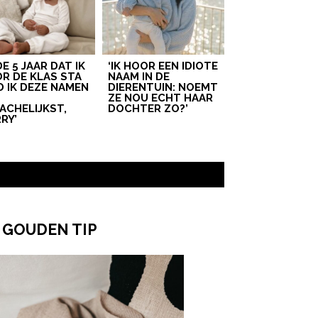
 DE 5 JAAR DAT IK
‘IK HOOR EEN IDIOTE
R DE KLAS STA
NAAM IN DE
D IK DEZE NAMEN
DIERENTUIN: NOEMT
T
ZE NOU ECHT HAAR
ACHELIJKST,
DOCHTER ZO?’
RY’
 GOUDEN TIP