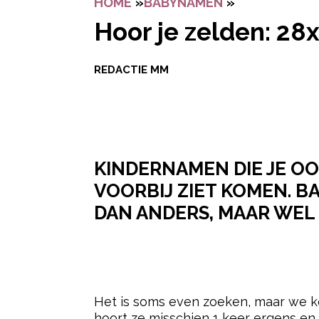
HOME
»
BABYNAMEN
»
HOOR JE ZEL
Hoor je zelden: 28
REDACTIE MM
KINDERNAMEN DIE JE OO
VOORBIJ ZIET KOMEN. B
DAN ANDERS, MAAR WEL 
- Advertentie -
Het is soms even zoeken, maar we ke
hoort ze misschien 1 keer ergens en z