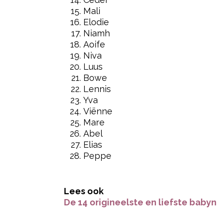
Mali
Elodie
Niamh
Aoife
Niva
Luus
Bowe
Lennis
Yva
Viënne
Mare
Abel
Elias
Peppe
- Advertentie -
Lees ook
De 14 origineelste en liefste baby