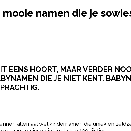
DEN: 28X MOOIE NAMEN DIE JE SOWIESO NOG NIET
x mooie namen die je sowie
IT EENS HOORT, MAAR VERDER NOOIT
ABYNAMEN DIE JE NIET KENT. BABY
PRACHTIG.
pow
nnen allemaal wel kindernamen die uniek en zeldzaam
e staan sowieso niet in de top 100-lijstjes…