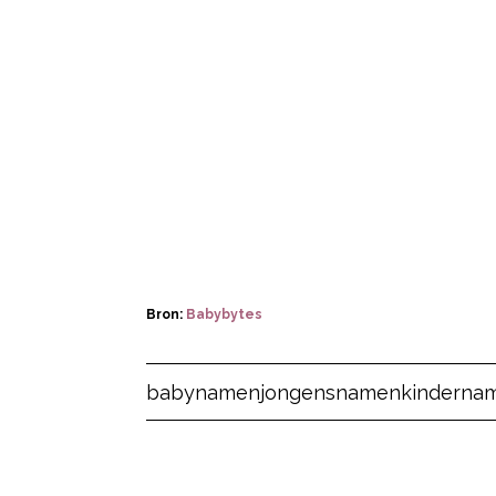
Bron:
Babybytes
Post Views:
5.478
babynamen
jongensnamen
kinderna