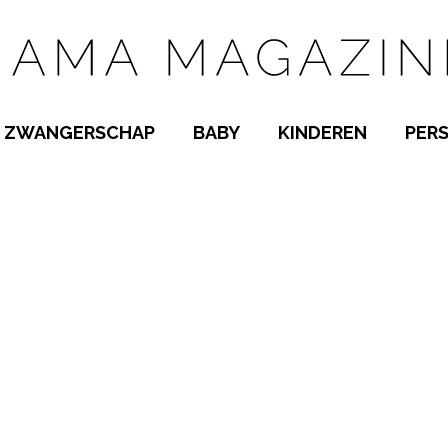
ZWANGERSCHAP
BABY
KINDEREN
PER
E NAMEN
ZWANGER WORDEN
BABYKAMER
PEUTER
 NAMEN
KWAALTJES
KRAAMTIJD
KLEUTER
AMEN
MISKRAAM
BABYKWAALTJES
TIENERS
MEN
VERLOF
BORSTVOEDING
SCHOOL
 A-Z
BEVALLING
SLAPEN
SPEELGOED
SLAPEN
KINDERZIEKTES