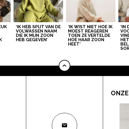
LEUK
‘IK HEB SPIJT VAN DE
‘IK WIST NIET HOE IK
‘IN
VOLWASSEN NAAM
MOEST REAGEREN
VOO
DIE IK MIJN ZOON
TOEN ZE VERTELDE
VIN
K
HEB GEGEVEN’
HOE HAAR ZOON
HE
HEET’
BEL
SOR
ONZE