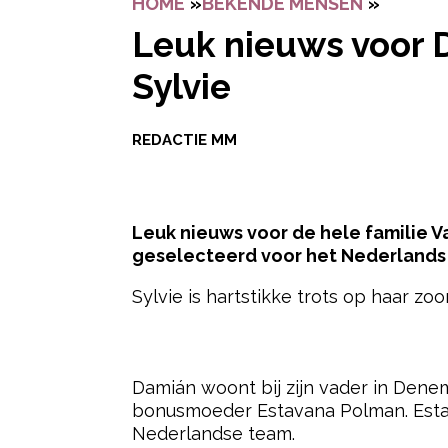
HOME
»
BEKENDE MENSEN
»
LEUK N
Leuk nieuws voor D
Sylvie
REDACTIE MM
Leuk nieuws voor de hele familie Va
geselecteerd voor het Nederlands e
Sylvie is hartstikke trots op haar zo
- Advertentie -
Damián woont bij zijn vader in Denem
bonusmoeder Estavana Polman. Esta
Nederlandse team.