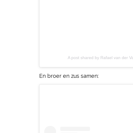
A post shared by Rafael van der V
En broer en zus samen: