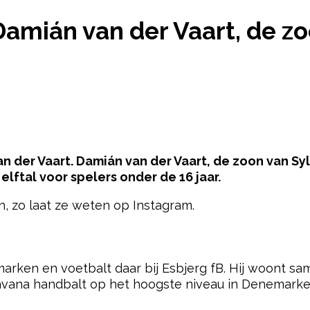
IEUWS VOOR DAMIÁN VAN DER VAART, DE ZOON VAN
amián van der Vaart, de zo
n der Vaart. Damián van der Vaart, de zoon van Sylv
lftal voor spelers onder de 16 jaar.
on, zo laat ze weten op Instagram.
pow
arken en voetbalt daar bij Esbjerg fB. Hij woont sam
vana handbalt op het hoogste niveau in Denemarken