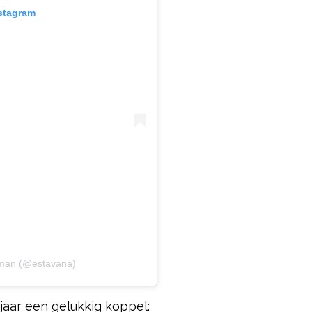
nstagram
lman (@estavana)
 jaar een gelukkig koppel: