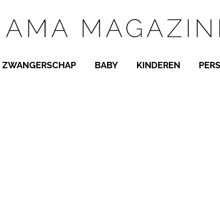
ZWANGERSCHAP
BABY
KINDEREN
PER
E NAMEN
ZWANGER WORDEN
BABYKAMER
PEUTER
 NAMEN
KWAALTJES
KRAAMTIJD
KLEUTER
AMEN
MISKRAAM
BABYKWAALTJES
TIENERS
MEN
VERLOF
BORSTVOEDING
SCHOOL
 A-Z
BEVALLING
SLAPEN
SPEELGOED
SLAPEN
KINDERZIEKTES