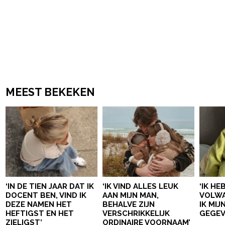
MEEST BEKEKEN
‘IN DE TIEN JAAR DAT IK
‘IK VIND ALLES LEUK
‘IK HE
DOCENT BEN, VIND IK
AAN MIJN MAN,
VOLWA
DEZE NAMEN HET
BEHALVE ZIJN
IK MI
HEFTIGST EN HET
VERSCHRIKKELIJK
GEGEV
ZIELIGST’
ORDINAIRE VOORNAAM’