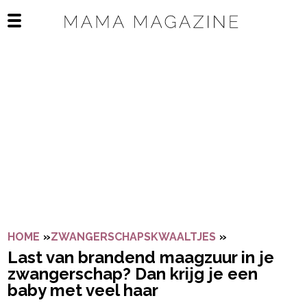
Navigatie overslaan
Open het mobiele menu
HOME
»
ZWANGERSCHAPSKWAALTJES
»
LAST VAN BRA
Last van brandend maagzuur in je
zwangerschap? Dan krijg je een
baby met veel haar