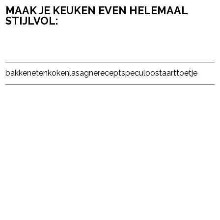
MAAK JE KEUKEN EVEN HELEMAAL
STIJLVOL:
Post Views:
897
bakken
eten
koken
lasagne
recept
speculoos
taart
toetje
powered by