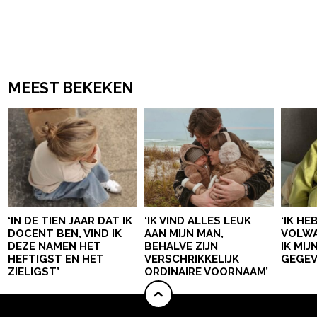
MEEST BEKEKEN
‘IN DE TIEN JAAR DAT IK
‘IK VIND ALLES LEUK
‘IK HE
DOCENT BEN, VIND IK
AAN MIJN MAN,
VOLWA
DEZE NAMEN HET
BEHALVE ZIJN
IK MI
HEFTIGST EN HET
VERSCHRIKKELIJK
GEGEV
ZIELIGST’
ORDINAIRE VOORNAAM’