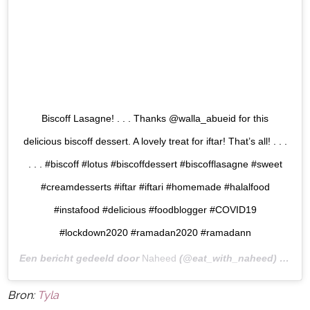
Biscoff Lasagne! . . . Thanks @walla_abueid for this
delicious biscoff dessert. A lovely treat for iftar! That’s all! . . .
. . . #biscoff #lotus #biscoffdessert #biscofflasagne #sweet
#creamdesserts #iftar #iftari #homemade #halalfood
#instafood #delicious #foodblogger #COVID19
#lockdown2020 #ramadan2020 #ramadann
Een bericht gedeeld door
Naheed
(@eat_with_naheed) op
8 M
Bron:
Tyla