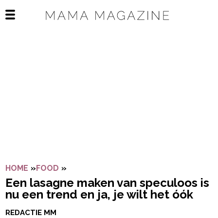
Navigatie overslaan
Open het mobiele menu
HOME
»
FOOD
»
EEN LASAGNE MAKEN VAN SPECULOOS I
Een lasagne maken van speculoos is
nu een trend en ja, je wilt het óók
REDACTIE MM