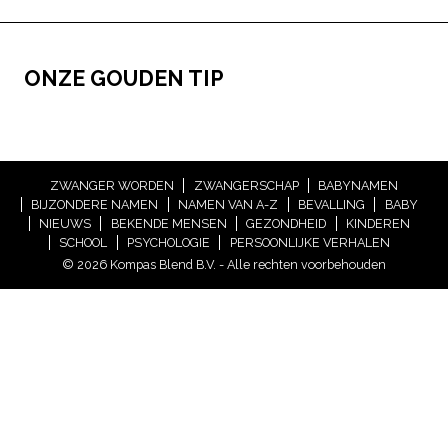
ONZE GOUDEN TIP
ZWANGER WORDEN
ZWANGERSCHAP
BABYNAMEN
BIJZONDERE NAMEN
NAMEN VAN A-Z
BEVALLING
BABY
NIEUWS
BEKENDE MENSEN
GEZONDHEID
KINDEREN
SCHOOL
PSYCHOLOGIE
PERSOONLIJKE VERHALEN
© 2026 Kompas Blend B.V. - Alle rechten voorbehouden