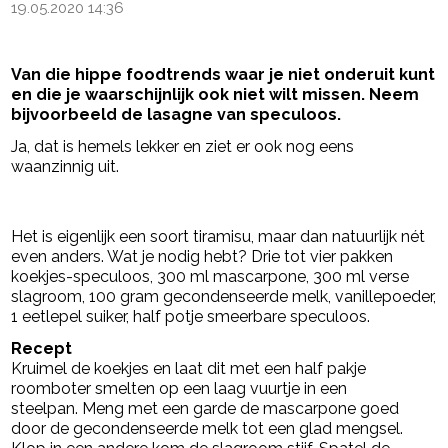
19.05.2020 14:36
Van die hippe foodtrends waar je niet onderuit kunt
en die je waarschijnlijk ook niet wilt missen. Neem
bijvoorbeeld de lasagne van speculoos.
Ja, dat is hemels lekker en ziet er ook nog eens
waanzinnig uit.
- Advertentie -
powered by
Het is eigenlijk een soort tiramisu, maar dan natuurlijk nét
even anders. Wat je nodig hebt? Drie tot vier pakken
koekjes-speculoos, 300 ml mascarpone, 300 ml verse
slagroom, 100 gram gecondenseerde melk, vanillepoeder,
1 eetlepel suiker, half potje smeerbare speculoos.
Recept
Kruimel de koekjes en laat dit met een half pakje
roomboter smelten op een laag vuurtje in een
steelpan. Meng met een garde de mascarpone goed
door de gecondenseerde melk tot een glad mengsel.