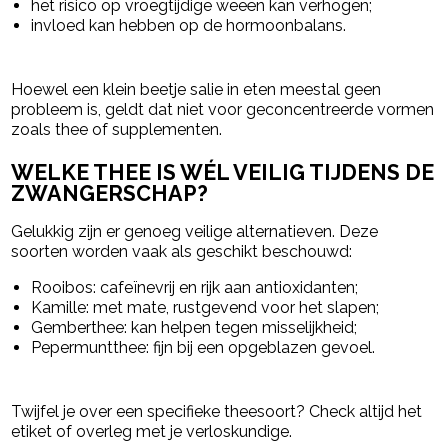
het risico op vroegtijdige weeën kan verhogen;
invloed kan hebben op de hormoonbalans.
Hoewel een klein beetje salie in eten meestal geen
probleem is, geldt dat niet voor geconcentreerde vormen
zoals thee of supplementen.
WELKE THEE IS WÉL VEILIG TIJDENS DE
ZWANGERSCHAP?
Gelukkig zijn er genoeg veilige alternatieven. Deze
soorten worden vaak als geschikt beschouwd:
Rooibos
: cafeïnevrij en rijk aan antioxidanten;
Kamille
: met mate, rustgevend voor het slapen;
Gemberthee
: kan helpen tegen misselijkheid;
Pepermuntthee
: fijn bij een opgeblazen gevoel.
Twijfel je over een specifieke theesoort? Check altijd het
etiket of overleg met je verloskundige.