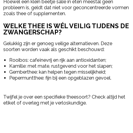
Hoewel een klein beetje salie in eten meestal geen
probleem is, geldt dat niet voor geconcentreerde vormen
zoals thee of supplementen.
WELKE THEE IS WÉL VEILIG TIJDENS DE
ZWANGERSCHAP?
Gelukkig zijn er genoeg veilige alternatieven. Deze
soorten worden vaak als geschikt beschouwd:
Rooibos
: cafeïnevrij en rijk aan antioxidanten;
Kamille
: met mate, rustgevend voor het slapen;
Gemberthee
: kan helpen tegen misselijkheid;
Pepermuntthee
: fijn bij een opgeblazen gevoel.
Twijfel je over een specifieke theesoort? Check altijd het
etiket of overleg met je verloskundige.