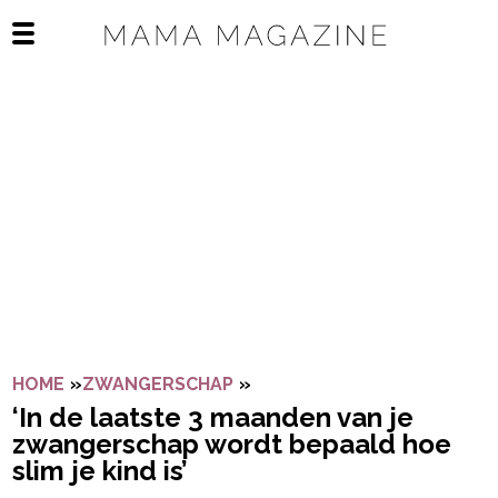
Navigatie overslaan
Open het mobiele menu
HOME
»
ZWANGERSCHAP
»
‘IN DE LAATSTE 3 MAANDEN
‘In de laatste 3 maanden van je
zwangerschap wordt bepaald hoe
slim je kind is’