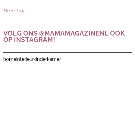
Bron: Lidl
VOLG ONS @MAMAMAGAZINENL OOK
OP INSTAGRAM!
Post Views:
20
home
interieur
kinderkamer
powered by