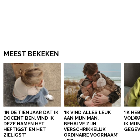
MEEST BEKEKEN
‘IN DE TIEN JAAR DAT IK
‘IK VIND ALLES LEUK
‘IK HE
DOCENT BEN, VIND IK
AAN MIJN MAN,
VOLWA
DEZE NAMEN HET
BEHALVE ZIJN
IK MI
HEFTIGST EN HET
VERSCHRIKKELIJK
GEGEV
ZIELIGST’
ORDINAIRE VOORNAAM’