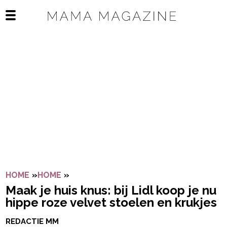
Navigatie overslaan
Open het mobiele menu
HOME
»
HOME
»
MAAK JE HUIS KNUS: BIJ LIDL KOOP J
Maak je huis knus: bij Lidl koop je nu
hippe roze velvet stoelen en krukjes
REDACTIE MM