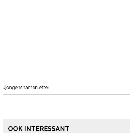
Post Views:
2.797
J
jongensnamen
letter
powered by
OOK INTERESSANT