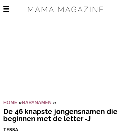
Navigatie overslaan
Open het mobiele menu
HOME
»
BABYNAMEN
»
DE 46 KNAPSTE JONGENSNAMEN 
De 46 knapste jongensnamen die
beginnen met de letter -J
TESSA