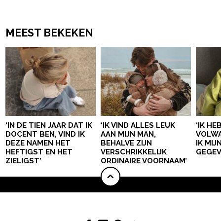
MEEST BEKEKEN
‘IN DE TIEN JAAR DAT IK
‘IK VIND ALLES LEUK
‘IK HE
DOCENT BEN, VIND IK
AAN MIJN MAN,
VOLWA
DEZE NAMEN HET
BEHALVE ZIJN
IK MI
HEFTIGST EN HET
VERSCHRIKKELIJK
GEGEV
ZIELIGST’
ORDINAIRE VOORNAAM’