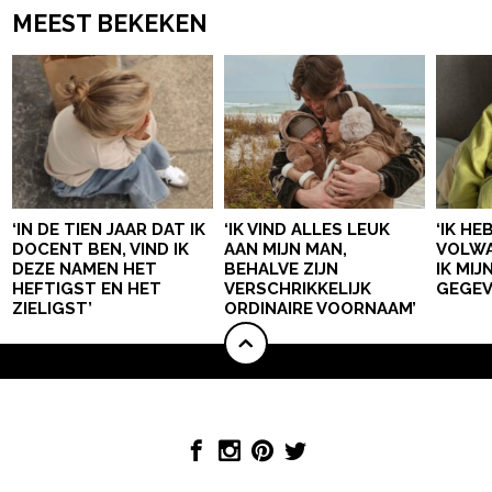
MEEST BEKEKEN
‘IN DE TIEN JAAR DAT IK
‘IK VIND ALLES LEUK
‘IK HE
DOCENT BEN, VIND IK
AAN MIJN MAN,
VOLWA
DEZE NAMEN HET
BEHALVE ZIJN
IK MI
HEFTIGST EN HET
VERSCHRIKKELIJK
GEGEV
ZIELIGST’
ORDINAIRE VOORNAAM’