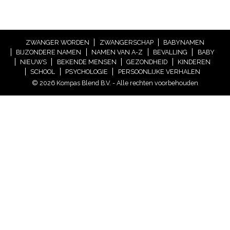
ZWANGER WORDEN
ZWANGERSCHAP
BABYNAMEN
BIJZONDERE NAMEN
NAMEN VAN A-Z
BEVALLING
BABY
NIEUWS
BEKENDE MENSEN
GEZONDHEID
KINDEREN
SCHOOL
PSYCHOLOGIE
PERSOONLIJKE VERHALEN
© 2026 Kompas Blend B.V. - Alle rechten voorbehouden