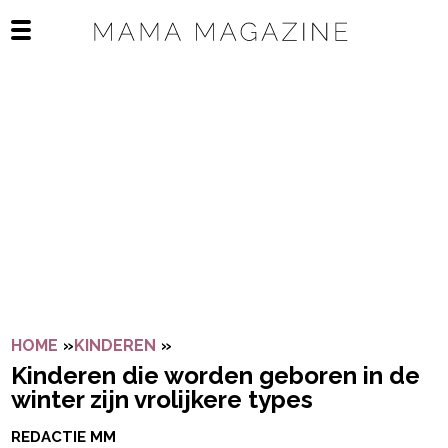
Navigatie overslaan
Open het mobiele menu
HOME
»
KINDEREN
»
KINDEREN DIE WORDEN GEBOREN I
Kinderen die worden geboren in de
winter zijn vrolijkere types
REDACTIE MM