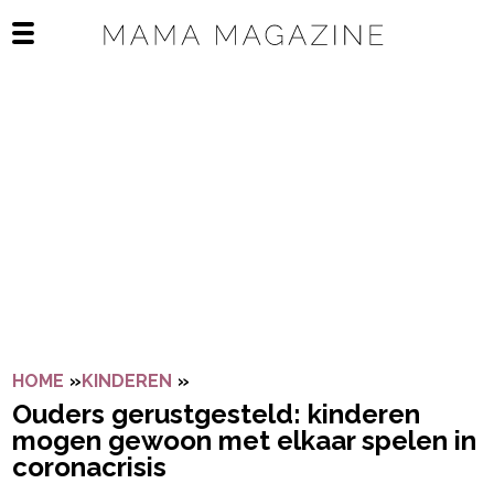
Navigatie overslaan
Open het mobiele menu
HOME
»
KINDEREN
»
OUDERS GERUSTGESTELD: KINDE
Ouders gerustgesteld: kinderen
mogen gewoon met elkaar spelen in
coronacrisis