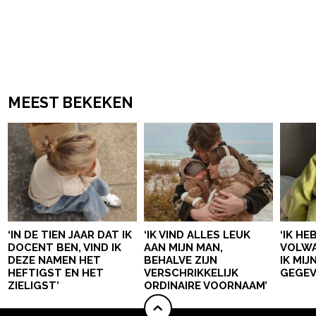
MEEST BEKEKEN
‘IN DE TIEN JAAR DAT IK
‘IK VIND ALLES LEUK
‘IK HE
DOCENT BEN, VIND IK
AAN MIJN MAN,
VOLWA
DEZE NAMEN HET
BEHALVE ZIJN
IK MI
HEFTIGST EN HET
VERSCHRIKKELIJK
GEGEV
ZIELIGST’
ORDINAIRE VOORNAAM’