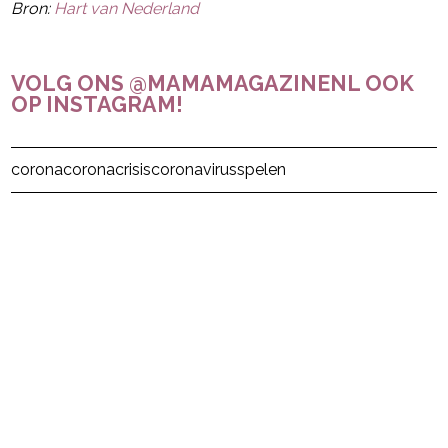
Bron:
Hart van Nederland
VOLG ONS @MAMAMAGAZINENL OOK
OP INSTAGRAM!
Post Views:
19
corona
coronacrisis
coronavirus
spelen
powered by