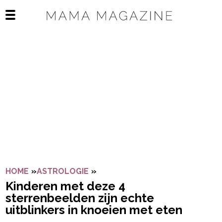
Navigatie overslaan
Open het mobiele menu
HOME
»
ASTROLOGIE
»
KINDEREN MET DEZE 4 STERRE
Kinderen met deze 4
sterrenbeelden zijn echte
uitblinkers in knoeien met eten