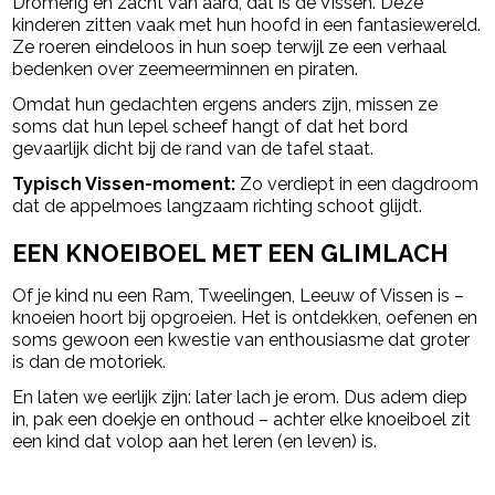
Dromerig en zacht van aard, dat is de
Vissen
. Deze
kinderen zitten vaak met hun hoofd in een fantasiewereld.
Ze roeren eindeloos in hun soep terwijl ze een verhaal
bedenken over zeemeerminnen en piraten.
Omdat hun gedachten ergens anders zijn, missen ze
soms dat hun lepel scheef hangt of dat het bord
gevaarlijk dicht bij de rand van de tafel staat.
Typisch Vissen-moment:
Zo verdiept in een dagdroom
dat de appelmoes langzaam richting schoot glijdt.
EEN KNOEIBOEL MET EEN GLIMLACH
Of je kind nu een Ram, Tweelingen, Leeuw of Vissen is –
knoeien hoort bij opgroeien. Het is ontdekken, oefenen en
soms gewoon een kwestie van enthousiasme dat groter
is dan de motoriek.
En laten we eerlijk zijn: later lach je erom. Dus adem diep
in, pak een doekje en onthoud – achter elke knoeiboel zit
een kind dat volop aan het leren (en leven) is.
Post Views:
529