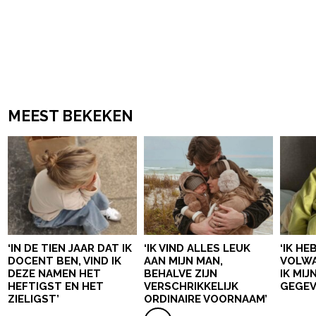
MEEST BEKEKEN
‘IN DE TIEN JAAR DAT IK
‘IK VIND ALLES LEUK
‘IK HE
DOCENT BEN, VIND IK
AAN MIJN MAN,
VOLWA
DEZE NAMEN HET
BEHALVE ZIJN
IK MI
HEFTIGST EN HET
VERSCHRIKKELIJK
GEGEV
ZIELIGST’
ORDINAIRE VOORNAAM’