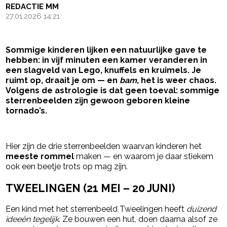
REDACTIE MM
27.01.2026 14:21
Sommige kinderen lijken een natuurlijke gave te
hebben: in vijf minuten een kamer veranderen in
een slagveld van Lego, knuffels en kruimels. Je
ruimt op, draait je om — en
bam
, het is weer chaos.
Volgens de astrologie is dat geen toeval: sommige
sterrenbeelden zijn gewoon geboren kleine
tornado’s.
- Advertentie -
powered by
Hier zijn de drie sterrenbeelden waarvan kinderen het
meeste rommel
maken — en waarom je daar stiekem
ook een beetje trots op mag zijn.
TWEELINGEN (21 MEI – 20 JUNI)
Een kind met het sterrenbeeld Tweelingen heeft
duizend
ideeën tegelijk
. Ze bouwen een hut, doen daarna alsof ze