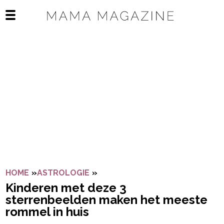
Navigatie overslaan
Open het mobiele menu
HOME
»
ASTROLOGIE
»
KINDEREN MET DEZE 3 STERRE
Kinderen met deze 3
sterrenbeelden maken het meeste
rommel in huis