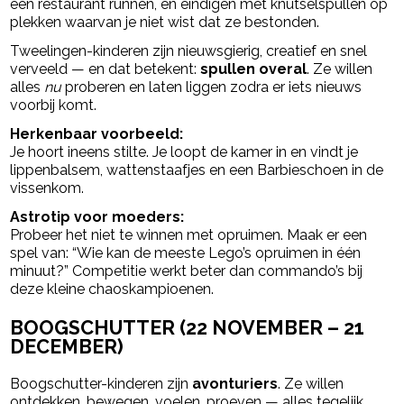
een restaurant runnen, en eindigen met knutselspullen op
plekken waarvan je niet wist dat ze bestonden.
Tweelingen-kinderen zijn nieuwsgierig, creatief en snel
verveeld — en dat betekent:
spullen overal
. Ze willen
alles
nu
proberen en laten liggen zodra er iets nieuws
voorbij komt.
Herkenbaar voorbeeld:
Je hoort ineens stilte. Je loopt de kamer in en vindt je
lippenbalsem, wattenstaafjes en een Barbieschoen in de
vissenkom.
Astrotip voor moeders:
Probeer het niet te winnen met opruimen. Maak er een
spel van: “Wie kan de meeste Lego’s opruimen in één
minuut?” Competitie werkt beter dan commando’s bij
deze kleine chaoskampioenen.
BOOGSCHUTTER (22 NOVEMBER – 21
DECEMBER)
Boogschutter-kinderen zijn
avonturiers
. Ze willen
ontdekken, bewegen, voelen, proeven — alles tegelijk.