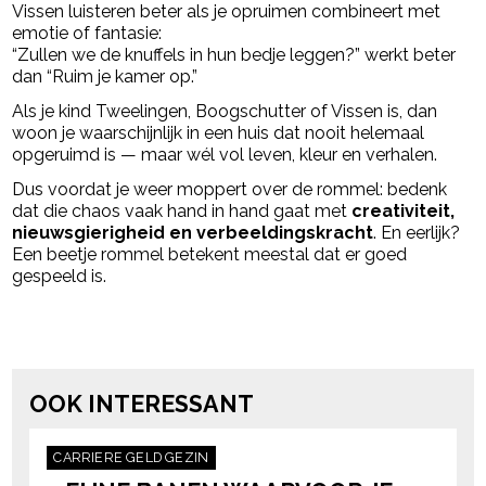
Vissen luisteren beter als je opruimen combineert met
emotie of fantasie:
“Zullen we de knuffels in hun bedje leggen?” werkt beter
dan “Ruim je kamer op.”
Als je kind Tweelingen, Boogschutter of Vissen is, dan
woon je waarschijnlijk in een huis dat nooit helemaal
opgeruimd is — maar wél vol leven, kleur en verhalen.
Dus voordat je weer moppert over de rommel: bedenk
dat die chaos vaak hand in hand gaat met
creativiteit,
nieuwsgierigheid en verbeeldingskracht
. En eerlijk?
Een beetje rommel betekent meestal dat er goed
gespeeld is.
Post Views:
5.111
powered by
OOK INTERESSANT
CARRIERE
GELD
GEZIN