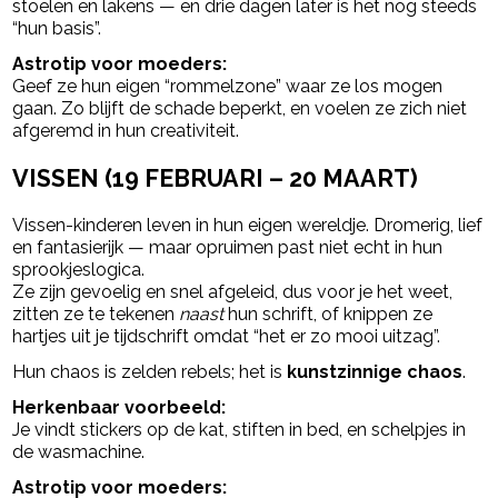
stoelen en lakens — en drie dagen later is het nog steeds
“hun basis”.
Astrotip voor moeders:
Geef ze hun eigen “rommelzone” waar ze los mogen
gaan. Zo blijft de schade beperkt, en voelen ze zich niet
afgeremd in hun creativiteit.
VISSEN (19 FEBRUARI – 20 MAART)
Vissen-kinderen leven in hun eigen wereldje. Dromerig, lief
en fantasierijk — maar opruimen past niet echt in hun
sprookjeslogica.
Ze zijn gevoelig en snel afgeleid, dus voor je het weet,
zitten ze te tekenen
naast
hun schrift, of knippen ze
hartjes uit je tijdschrift omdat “het er zo mooi uitzag”.
Hun chaos is zelden rebels; het is
kunstzinnige chaos
.
Herkenbaar voorbeeld:
Je vindt stickers op de kat, stiften in bed, en schelpjes in
de wasmachine.
Astrotip voor moeders: