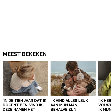
MEEST BEKEKEN
‘IN DE TIEN JAAR DAT IK
‘IK VIND ALLES LEUK
‘IK HE
DOCENT BEN, VIND IK
AAN MIJN MAN,
VOLWA
DEZE NAMEN HET
BEHALVE ZIJN
IK MI