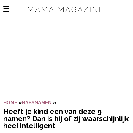
Navigatie overslaan
Open het mobiele menu
HOME
»
BABYNAMEN
»
HEEFT JE KIND EEN VAN DEZE 9 
Heeft je kind een van deze 9
namen? Dan is hij of zij waarschijnlijk
heel intelligent