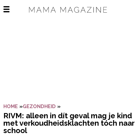
Navigatie overslaan
Open het mobiele menu
HOME
»
GEZONDHEID
»
RIVM: ALLEEN IN DÍT GEVAL 
RIVM: alleen in dít geval mag je kind
met verkoudheidsklachten tóch naar
school