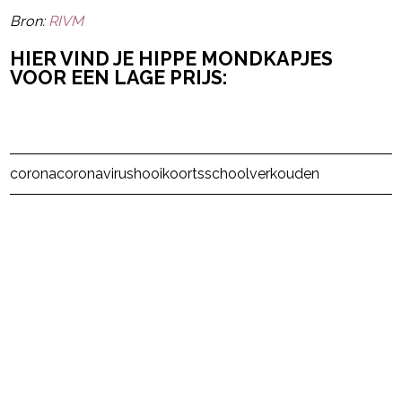
Bron:
RIVM
HIER VIND JE HIPPE MONDKAPJES
VOOR EEN LAGE PRIJS:
Post Views:
14
corona
coronavirus
hooikoorts
school
verkouden
powered by