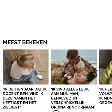
MEEST BEKEKEN
‘IN DE TIEN JAAR DAT IK
‘IK VIND ALLES LEUK
‘IK HE
DOCENT BEN, VIND IK
AAN MIJN MAN,
VOLWA
DEZE NAMEN HET
BEHALVE ZIJN
IK MI
HEFTIGST EN HET
VERSCHRIKKELIJK
GEGEV
ZIELIGST’
ORDINAIRE VOORNAAM’