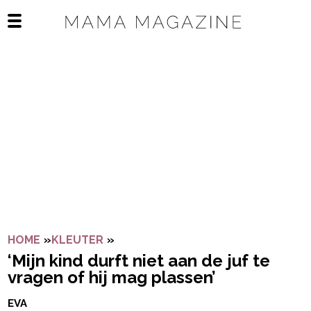
Navigatie overslaan
Open het mobiele menu
HOME
»
KLEUTER
»
‘MIJN KIND DURFT NIET AAN DE JU
‘Mijn kind durft niet aan de juf te
vragen of hij mag plassen’
EVA