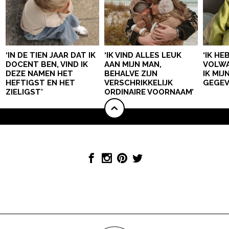
‘IN DE TIEN JAAR DAT IK
‘IK VIND ALLES LEUK
‘IK HE
DOCENT BEN, VIND IK
AAN MIJN MAN,
VOLWA
DEZE NAMEN HET
BEHALVE ZIJN
IK MI
HEFTIGST EN HET
VERSCHRIKKELIJK
GEGEV
ZIELIGST’
ORDINAIRE VOORNAAM’